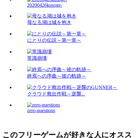
20200426kusoge-
母なる湖は城を抱き
にとりの伝説～第一章～
常識崩壊
終焉への序曲～彼の軌跡～
クラウド救出作戦～逆襲...
zero-questions
このフリーゲームが好きな人にオスス