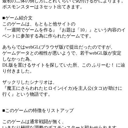
最初の二体の倒し方にどれくらいで気付けるかによります。
ボスモンスターは３セット出てきます。
■ゲーム紹介文
このゲームは、もともと他サイトの
『一週間でゲームを作る』『お題は「10」』という内容のイ
ベントに参加する為に作られたゲームです。
あちらではwebGL(ブラウザ版)で提出だったのですが、
ゲームデータとの相性が悪いようで、若干webGL版が安定
しなかった為、
DL版を置けるサイトを探していた所、この ふりーむ！ に辿
り付きました。
ザックリしたシナリオは、
『魔王にさらわれたヒロイン(イカ)を主人公(タコ)が助けに
行く』という物語です。
■このゲームの特徴をリストアップ
このゲームは通常戦闘が無く、
いきなり極端な調整のボスモンスターと戦わせられます。