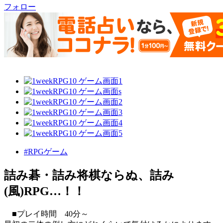
フォロー
#RPGゲーム
詰み碁・詰み将棋ならぬ、詰み
(風)RPG…！！
■プレイ時間 40分～