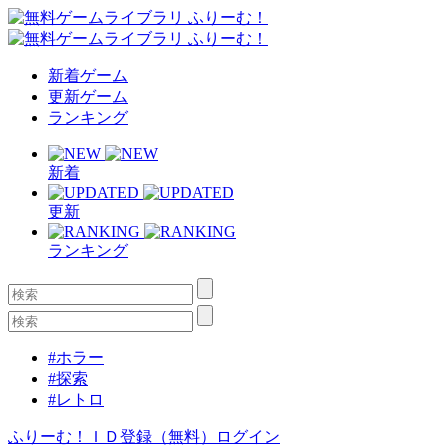
新着ゲーム
更新ゲーム
ランキング
新着
更新
ランキング
#ホラー
#探索
#レトロ
ふりーむ！ＩＤ登録（無料）
ログイン