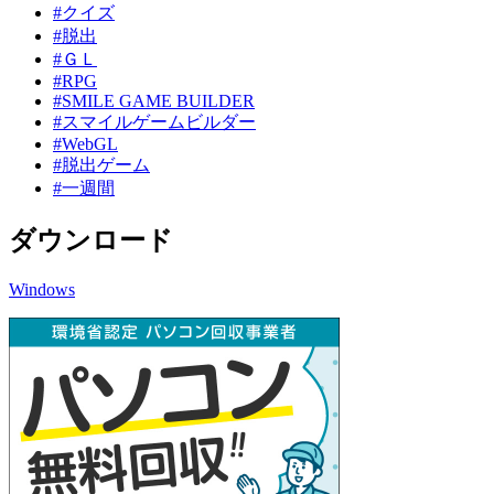
#クイズ
#脱出
#ＧＬ
#RPG
#SMILE GAME BUILDER
#スマイルゲームビルダー
#WebGL
#脱出ゲーム
#一週間
ダウンロード
Windows