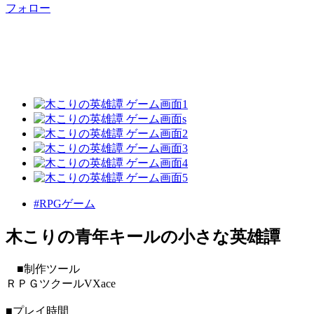
フォロー
#RPGゲーム
木こりの青年キールの小さな英雄譚
■制作ツール
ＲＰＧツクールVXace
■プレイ時間