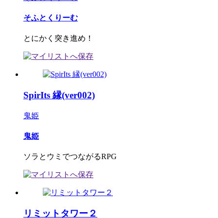
そふとくりーむ
とにかく突き進め！
SpirIts 縁(ver002)
鬼姫
鬼姫
ソラとウミでつながるRPG
リミットタワー２