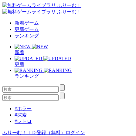
新着ゲーム
更新ゲーム
ランキング
新着
更新
ランキング
#ホラー
#探索
#レトロ
ふりーむ！ＩＤ登録（無料）
ログイン