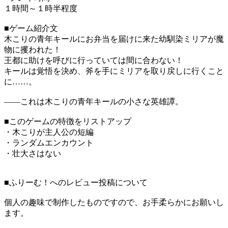
１時間～１時半程度
■ゲーム紹介文
木こりの青年キールにお弁当を届けに来た幼馴染ミリアが魔
物に攫われた！
王都に助けを呼びに行っていては間に合わない！
キールは覚悟を決め、斧を手にミリアを取り戻しに行くこと
に……。
――これは木こりの青年キールの小さな英雄譚。
■このゲームの特徴をリストアップ
・木こりが主人公の短編
・ランダムエンカウント
・壮大さはない
■ふりーむ！へのレビュー投稿について
個人の趣味で制作したものですので、お手柔らかにお願いし
ます。