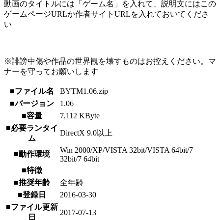
動画のタイトルには「ゲーム名」を入れて、説明文にはこの
ゲームページURLか作者サイトURLを入れておいてくださ
い
※誹謗中傷や作品の世界観を壊すものはお控えください。マ
ナーを守ってお願いします
■ファイル名
BYTM1.06.zip
■バージョン
1.06
■容量
7,112 KByte
■必要ランタイ
DirectX 9.0以上
ム
Win 2000/XP/VISTA 32bit/VISTA 64bit/7
■動作環境
32bit/7 64bit
■特徴
■推奨年齢
全年齢
■登録日
2016-03-30
■ファイル更新
2017-07-13
日