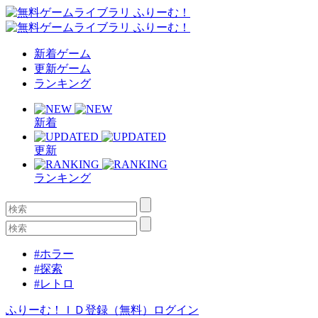
新着ゲーム
更新ゲーム
ランキング
新着
更新
ランキング
#ホラー
#探索
#レトロ
ふりーむ！ＩＤ登録（無料）
ログイン