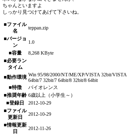
ちゃんといますよ
しっかり見つけてあげて下さいね。
■ファイル
teppan.zip
名
■バージョ
1.0
ン
■容量
8,268 KByte
■必要ラン
タイム
Win 95/98/2000/NT/ME/XP/VISTA 32bit/VISTA
■動作環境
64bit/7 32bit/7 64bit/8 32bit/8 64bit
■特徴
バイオレンス
■推奨年齢
6歳以上（小学生～）
■登録日
2012-10-29
■ファイル
2012-10-29
更新日
■情報更新
2012-11-26
日