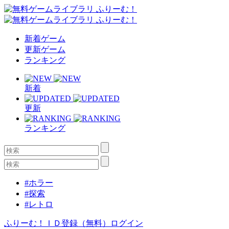
新着ゲーム
更新ゲーム
ランキング
新着
更新
ランキング
#ホラー
#探索
#レトロ
ふりーむ！ＩＤ登録（無料）
ログイン