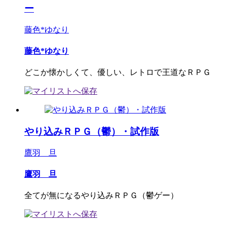
ー
藤色*ゆなり
藤色*ゆなり
どこか懐かしくて、優しい、レトロで王道なＲＰＧ
やり込みＲＰＧ（鬱）・試作版
鷹羽 旦
鷹羽 旦
全てが無になるやり込みＲＰＧ（鬱ゲー）