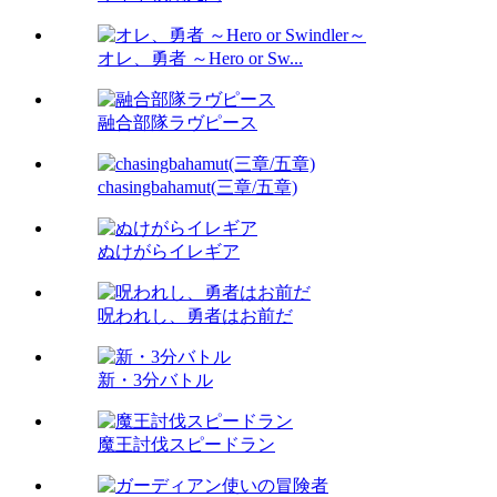
オレ、勇者 ～Hero or Sw...
融合部隊ラヴピース
chasingbahamut(三章/五章)
ぬけがらイレギア
呪われし、勇者はお前だ
新・3分バトル
魔王討伐スピードラン