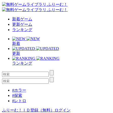
新着ゲーム
更新ゲーム
ランキング
新着
更新
ランキング
#ホラー
#探索
#レトロ
ふりーむ！ＩＤ登録（無料）
ログイン