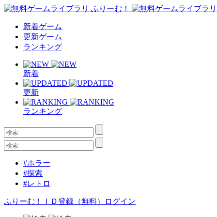
新着ゲーム
更新ゲーム
ランキング
新着
更新
ランキング
#ホラー
#探索
#レトロ
ふりーむ！ＩＤ登録（無料）
ログイン