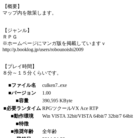
【概要】
マップ内を散策します。
【ジャンル】
ＲＰＧ
※ホームページにマンガ版を掲載していますｖ
http://p.booklog.jp/users/robounoishi2009
【プレイ時間】
８分～１５分くらいです。
■ファイル名
culken7..exe
■バージョン
1.00
■容量
390,595 KByte
■必要ランタイム
RPGツクールVX Ace RTP
■動作環境
Win VISTA 32bit/VISTA 64bit/7 32bit/7 64bit
■特徴
■推奨年齢
全年齢