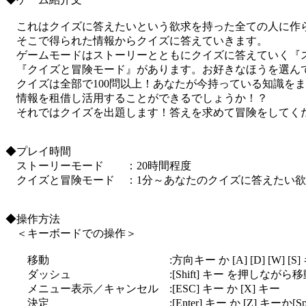
これはクイズに答えたいという欲求を持った全ての人に作ら
そこで得られた情報からクイズに答えていきます。
ゲームモードはストーリーとともにクイズに答えていく『ス
『クイズと冒険モード』があります。お好きなほうを選ん
クイズは全部で100問以上！あなたが今持っている知識を
情報を租借し活用することができるでしょうか！？
それではクイズを出題します！答えを求めて冒険をしてく
◆プレイ時間
ストーリーモード ：20時間程度
クイズと冒険モード ：1分～あなたのクイズに答えたい欲
◆操作方法
＜キーボードでの操作＞
移動 :方向キー か [A] [D] [W] [S] 
ダッシュ :[Shift] キー を押しながら移
メニュー表示／キャンセル :[ESC] キー か [X] キー
決定 :[Enter] キー か [Z] キーか[Spac