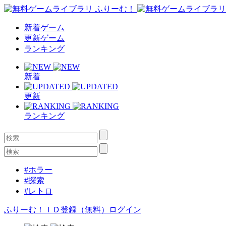
新着ゲーム
更新ゲーム
ランキング
新着
更新
ランキング
#ホラー
#探索
#レトロ
ふりーむ！ＩＤ登録（無料）
ログイン