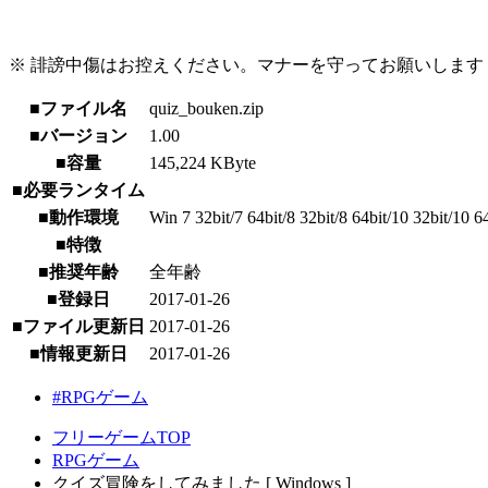
※ 誹謗中傷はお控えください。マナーを守ってお願いします
■ファイル名
quiz_bouken.zip
■バージョン
1.00
■容量
145,224 KByte
■必要ランタイム
■動作環境
Win 7 32bit/7 64bit/8 32bit/8 64bit/10 32bit/10 6
■特徴
■推奨年齢
全年齢
■登録日
2017-01-26
■ファイル更新日
2017-01-26
■情報更新日
2017-01-26
#RPGゲーム
フリーゲームTOP
RPGゲーム
クイズ冒険をしてみました [ Windows ]