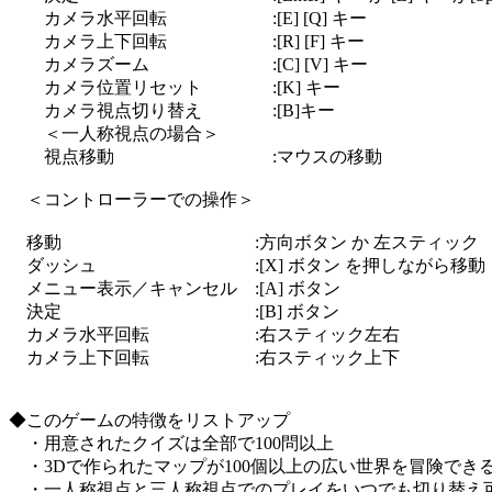
カメラ水平回転 :[E] [Q] キー
カメラ上下回転 :[R] [F] キー
カメラズーム :[C] [V] キー
カメラ位置リセット :[K] キー
カメラ視点切り替え :[B]キー
＜一人称視点の場合＞
視点移動 :マウスの移動
＜コントローラーでの操作＞
移動 :方向ボタン か 左スティック
ダッシュ :[X] ボタン を押しながら移動
メニュー表示／キャンセル :[A] ボタン
決定 :[B] ボタン
カメラ水平回転 :右スティック左右
カメラ上下回転 :右スティック上下
◆このゲームの特徴をリストアップ
・用意されたクイズは全部で100問以上
・3Dで作られたマップが100個以上の広い世界を冒険でき
・一人称視点と三人称視点でのプレイをいつでも切り替え