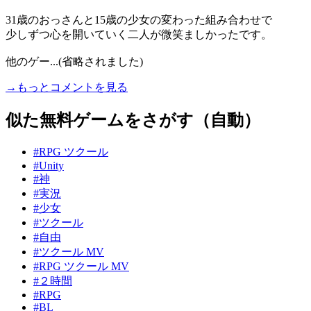
31歳のおっさんと15歳の少女の変わった組み合わせで
少しずつ心を開いていく二人が微笑ましかったです。
他のゲー...(省略されました)
→もっとコメントを見る
似た無料ゲームをさがす（自動）
#RPG ツクール
#Unity
#神
#実況
#少女
#ツクール
#自由
#ツクール MV
#RPG ツクール MV
#２時間
#RPG
#BL