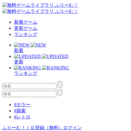
新着ゲーム
更新ゲーム
ランキング
新着
更新
ランキング
#ホラー
#探索
#レトロ
ふりーむ！ＩＤ登録（無料）
ログイン