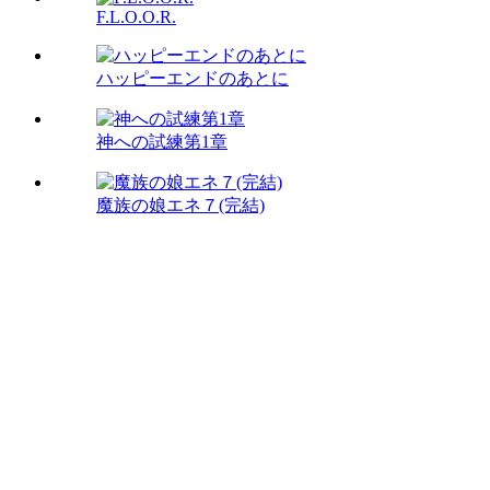
F.L.O.O.R.
ハッピーエンドのあとに
神への試練第1章
魔族の娘エネ７(完結)