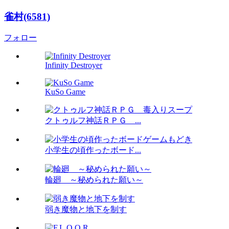
雀村(6581)
フォロー
Infinity Destroyer
KuSo Game
クトゥルフ神話ＲＰＧ ...
小学生の頃作ったボード...
輪廻 ～秘められた願い～
弱き魔物と地下を制す