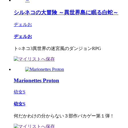
シルネコの大冒険 ～異世界島に眠る白蛇～
ヂェルお
ヂェルお
ト○ネコ3異世界の迷宮風のダンジョンRPG
Marionettes Proton
幼女S
幼女S
何だかわけの分からない３部作バカゲー第１弾！