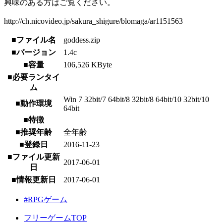
興味のある方はご覧ください。
http://ch.nicovideo.jp/sakura_shigure/blomaga/ar1151563
■ファイル名
goddess.zip
■バージョン
1.4c
■容量
106,526 KByte
■必要ランタイ
ム
Win 7 32bit/7 64bit/8 32bit/8 64bit/10 32bit/10
■動作環境
64bit
■特徴
■推奨年齢
全年齢
■登録日
2016-11-23
■ファイル更新
2017-06-01
日
■情報更新日
2017-06-01
#RPGゲーム
フリーゲームTOP