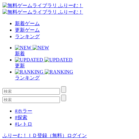
新着ゲーム
更新ゲーム
ランキング
新着
更新
ランキング
#ホラー
#探索
#レトロ
ふりーむ！ＩＤ登録（無料）
ログイン