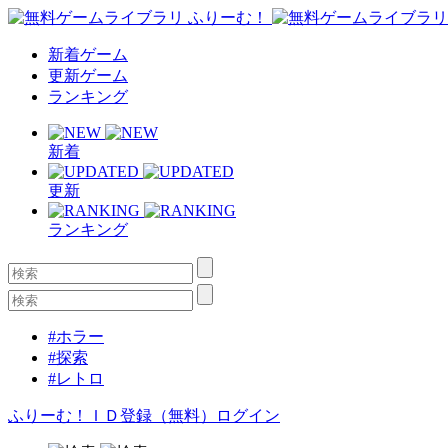
新着ゲーム
更新ゲーム
ランキング
新着
更新
ランキング
#ホラー
#探索
#レトロ
ふりーむ！ＩＤ登録（無料）
ログイン