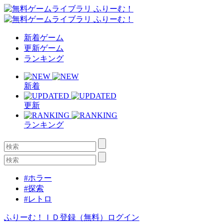
新着ゲーム
更新ゲーム
ランキング
新着
更新
ランキング
#ホラー
#探索
#レトロ
ふりーむ！ＩＤ登録（無料）
ログイン