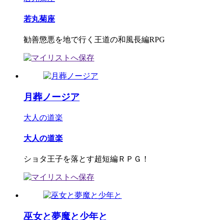
若丸菊座
勧善懲悪を地で行く王道の和風長編RPG
月葬ノージア
大人の道楽
大人の道楽
ショタ王子を落とす超短編ＲＰＧ！
巫女と夢魔と少年と