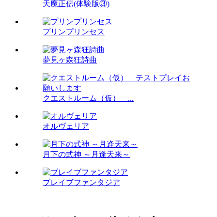
天魔正伝(体験版③)
プリンプリンセス
夢見ヶ森狂詩曲
クエストルーム（仮） ...
オルヴェリア
月下の式神 ～月逢天来～
ブレイブファンタジア