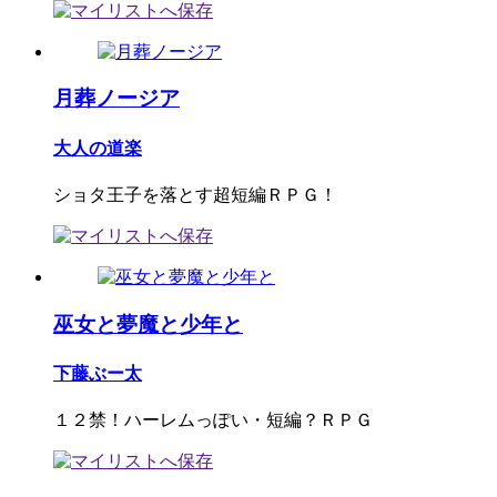
月葬ノージア
大人の道楽
ショタ王子を落とす超短編ＲＰＧ！
巫女と夢魔と少年と
下藤ぶー太
１２禁！ハーレムっぽい・短編？ＲＰＧ