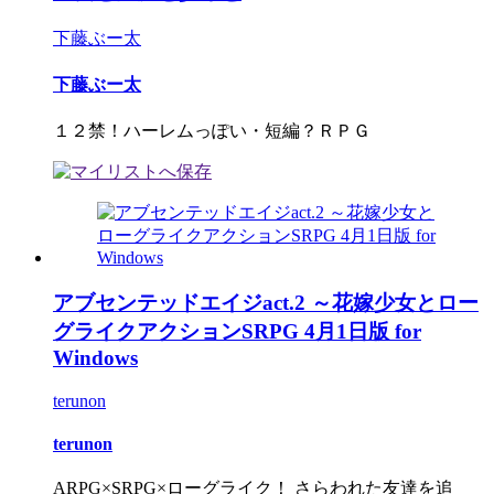
下藤ぶー太
下藤ぶー太
１２禁！ハーレムっぽい・短編？ＲＰＧ
アブセンテッドエイジact.2 ～花嫁少女とロー
グライクアクションSRPG 4月1日版 for
Windows
terunon
terunon
ARPG×SRPG×ローグライク！ さらわれた友達を追