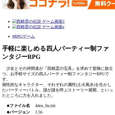
#RPGゲーム
手軽に楽しめる四人パーティー制ファ
ンタジーRPG
少女とその仲間達が『四精霊の宝具』を求めて冒険に旅立
つ、お手軽サイズの四人パーティー制ファンタジーRPGで
す。
個性的なキャラクター、それぞれの属性(土火風水)を生かし
たパーティーバトル、謎が謎を呼ぶストーリー展開、といっ
たところに力を入れました。
■ファイル名
4den_fin.lzh
■バージョン
1.56