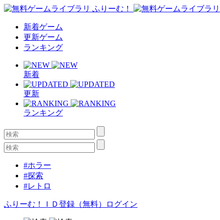
新着ゲーム
更新ゲーム
ランキング
新着
更新
ランキング
#ホラー
#探索
#レトロ
ふりーむ！ＩＤ登録（無料）
ログイン