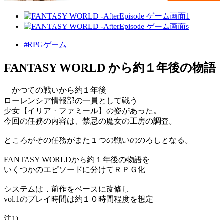
#RPGゲーム
FANTASY WORLD から約１年後の物
かつての戦いから約１年後
ローレンシア情報部の一員として戦う
少女【イリア・ファミール】の姿があった。
今回の任務の内容は、禁忌の魔女の工房の調査。
ところがその任務がまた１つの戦いののろしとなる。
FANTASY WORLDから約１年後の物語を
いくつかのエピソードに分けてＲＰＧ化
システムは，前作をベースに改修し
vol.1のプレイ時間は約１０時間程度を想定
注1)