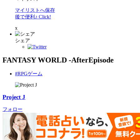
マイリストへ保存
後で便利♪ Click!
x
シェア
FANTASY WORLD -AfterEpisode
#RPGゲーム
Project J
フォロー