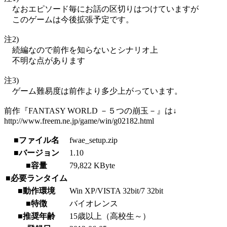
なおエピソード毎にお話の区切りはつけていますが
このゲームは今後拡張予定です。
注2)
続編なので前作を知らないとシナリオ上
不明な点があります
注3)
ゲーム難易度は前作より多少上がっています。
前作『FANTASY WORLD －５つの崩玉－』は↓
http://www.freem.ne.jp/game/win/g02182.html
■ファイル名
fwae_setup.zip
■バージョン
1.10
■容量
79,822 KByte
■必要ランタイム
■動作環境
Win XP/VISTA 32bit/7 32bit
■特徴
バイオレンス
■推奨年齢
15歳以上（高校生～）