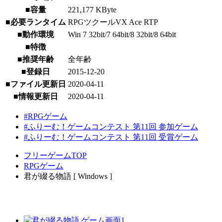
■容量
221,177 KByte
■必要ランタイム
RPGツクールVX Ace RTP
■動作環境
Win 7 32bit/7 64bit/8 32bit/8 64bit
■特徴
■推奨年齢
全年齢
■登録日
2015-12-20
■ファイル更新日
2020-04-11
■情報更新日
2020-04-11
#RPGゲーム
#ふりーむ！ゲームコンテスト 第11回 参加ゲーム
#ふりーむ！ゲームコンテスト 第11回 受賞ゲーム
フリーゲームTOP
RPGゲーム
君が綴る物語 [ Windows ]