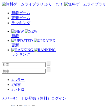
新着ゲーム
更新ゲーム
ランキング
新着
更新
ランキング
#ホラー
#探索
#レトロ
ふりーむ！ＩＤ登録（無料）
ログイン