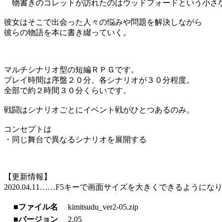
物書きのコレットが訪れたのはウッドフォードという小さ
彼女はそこで出会った人々の悩みや問題を解決しながら
彼らの物語を本に書き綴っていく。
マルチシナリオ型の短編ＲＰＧです。
プレイ時間は序盤２０分、各シナリオが３０分程度。
全部で約２時間３０分くらいです。
戦闘はシナリオごとにイベント戦がひとつあるのみ。
コンセプトは
・同じ舞台で異なるシナリオを展開する
【更新情報】
2020.04.11……F5キーで画面サイズを大きくできるようにな
■ファイル名
kimitsudu_ver2-05.zip
■バージョン
2.05