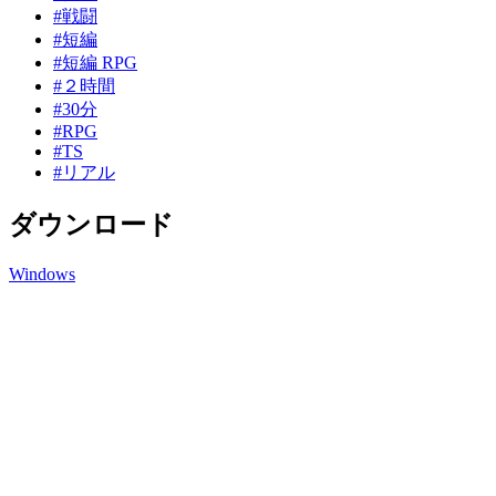
#戦闘
#短編
#短編 RPG
#２時間
#30分
#RPG
#TS
#リアル
ダウンロード
Windows