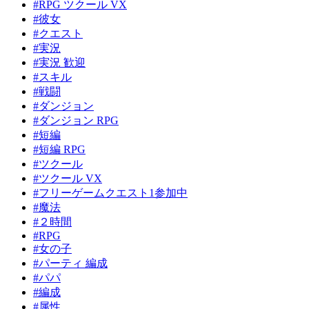
#RPG ツクール VX
#彼女
#クエスト
#実況
#実況 歓迎
#スキル
#戦闘
#ダンジョン
#ダンジョン RPG
#短編
#短編 RPG
#ツクール
#ツクール VX
#フリーゲームクエスト1参加中
#魔法
#２時間
#RPG
#女の子
#パーティ 編成
#パパ
#編成
#属性