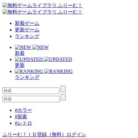
新着ゲーム
更新ゲーム
ランキング
新着
更新
ランキング
#ホラー
#探索
#レトロ
ふりーむ！ＩＤ登録（無料）
ログイン