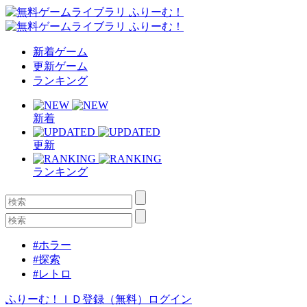
新着ゲーム
更新ゲーム
ランキング
新着
更新
ランキング
#ホラー
#探索
#レトロ
ふりーむ！ＩＤ登録（無料）
ログイン