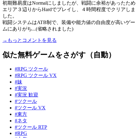
初期難易度はNormalにしましたが、戦闘に余裕があったため
エリア３辺りからHardでプレイし、４時間程度でクリアしま
した。
戦闘システムはATB制で、装備や能力値の自由度が高いゲー
ムにありがち...(省略されました)
→もっとコメントを見る
似た無料ゲームをさがす（自動）
#RPG ツクール
#RPG ツクール VX
#妹
#実況
#実況 歓迎
#ツクール
#ツクール VX
#東方
#ネタ
#ツクール RTP
#RPG