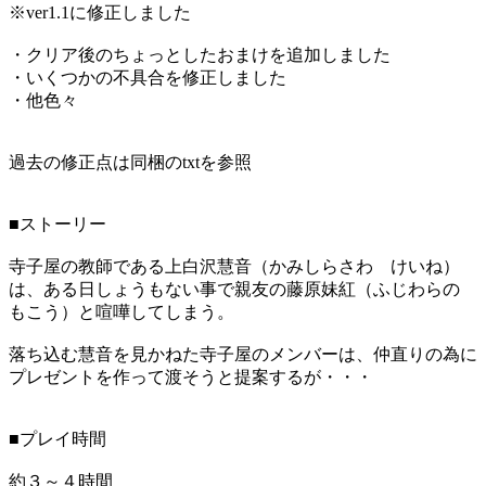
※ver1.1に修正しました
・クリア後のちょっとしたおまけを追加しました
・いくつかの不具合を修正しました
・他色々
過去の修正点は同梱のtxtを参照
■ストーリー
寺子屋の教師である上白沢慧音（かみしらさわ けいね）
は、ある日しょうもない事で親友の藤原妹紅（ふじわらの
もこう）と喧嘩してしまう。
落ち込む慧音を見かねた寺子屋のメンバーは、仲直りの為に
プレゼントを作って渡そうと提案するが・・・
■プレイ時間
約３～４時間