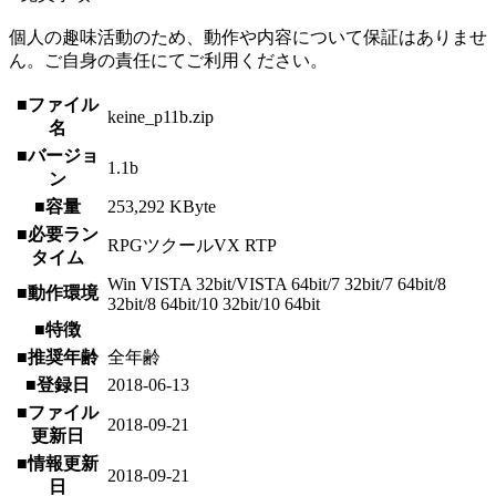
個人の趣味活動のため、動作や内容について保証はありませ
ん。ご自身の責任にてご利用ください。
■ファイル
keine_p11b.zip
名
■バージョ
1.1b
ン
■容量
253,292 KByte
■必要ラン
RPGツクールVX RTP
タイム
Win VISTA 32bit/VISTA 64bit/7 32bit/7 64bit/8
■動作環境
32bit/8 64bit/10 32bit/10 64bit
■特徴
■推奨年齢
全年齢
■登録日
2018-06-13
■ファイル
2018-09-21
更新日
■情報更新
2018-09-21
日