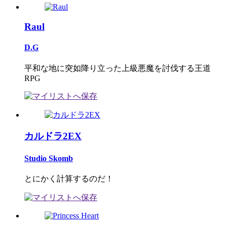
Raul
D.G
平和な地に突如降り立った上級悪魔を討伐する王道
RPG
カルドラ2EX
Studio Skomb
とにかく計算するのだ！