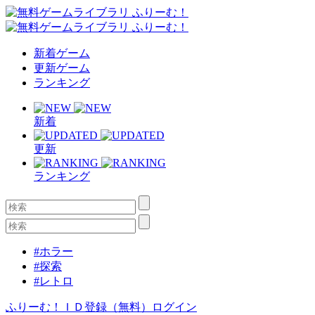
新着ゲーム
更新ゲーム
ランキング
新着
更新
ランキング
#ホラー
#探索
#レトロ
ふりーむ！ＩＤ登録（無料）
ログイン