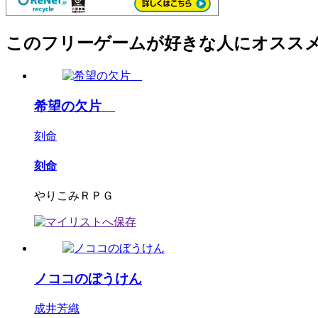
このフリーゲームが好きな人にオスス
希望の欠片
刻命
刻命
やりこみＲＰＧ
ノココのぼうけん
成井芳織