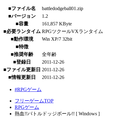
■ファイル名
battledodgeball01.zip
■バージョン
1.2
■容量
161,857 KByte
■必要ランタイム
RPGツクールVXランタイム
■動作環境
Win XP/7 32bit
■特徴
■推奨年齢
全年齢
■登録日
2011-12-26
■ファイル更新日
2011-12-26
■情報更新日
2011-12-26
#RPGゲーム
フリーゲームTOP
RPGゲーム
熱血!!バトルドッジボール!! [ Windows ]