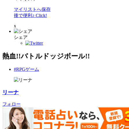
マイリストへ保存
後で便利♪ Click!
x
シェア
熱血!!バトルドッジボール!!
#RPGゲーム
リーナ
フォロー