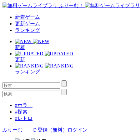
新着ゲーム
更新ゲーム
ランキング
新着
更新
ランキング
#ホラー
#探索
#レトロ
ふりーむ！ＩＤ登録（無料）
ログイン