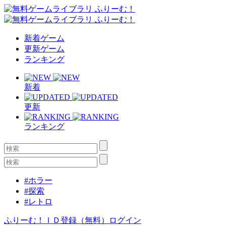
新着ゲーム
更新ゲーム
ランキング
新着
更新
ランキング
#ホラー
#探索
#レトロ
ふりーむ！ＩＤ登録（無料）
ログイン