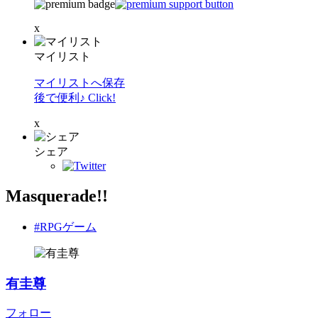
x
マイリスト
マイリストへ保存
後で便利♪ Click!
x
シェア
Masquerade!!
#RPGゲーム
有圭尊
フォロー