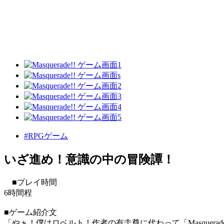
#RPGゲーム
いざ進め！意識の中の冒険譚！
■プレイ時間
6時間程
■ゲーム紹介文
「やぁ！僕はロベルト！作者の有圭尊に代わって「Masquerad