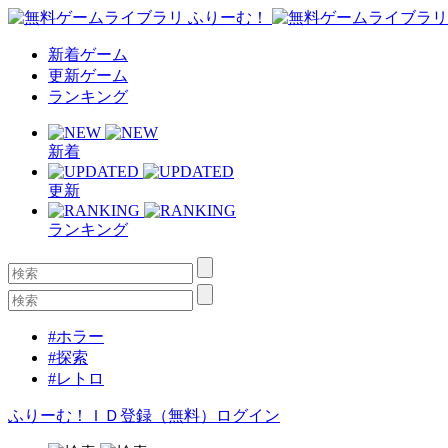
新着ゲーム
更新ゲーム
ランキング
新着
更新
ランキング
#ホラー
#探索
#レトロ
ふりーむ！ＩＤ登録（無料）
ログイン