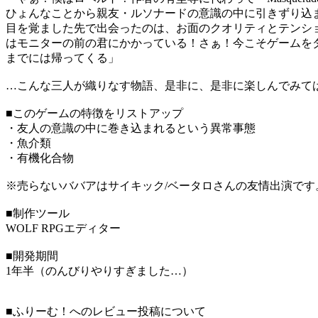
ひょんなことから親友・ルソナードの意識の中に引きずり込
目を覚ました先で出会ったのは、お面のクオリティとテンシ
はモニターの前の君にかかっている！さぁ！今こそゲームを
までには帰ってくる」
…こんな三人が織りなす物語、是非に、是非に楽しんでみて
■このゲームの特徴をリストアップ
・友人の意識の中に巻き込まれるという異常事態
・魚介類
・有機化合物
※売らないババアはサイキック/ベータロさんの友情出演です
■制作ツール
WOLF RPGエディター
■開発期間
1年半（のんびりやりすぎました…）
■ふりーむ！へのレビュー投稿について