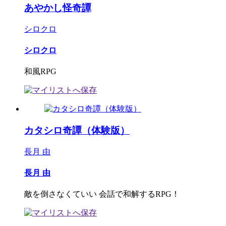
あやかし怪奇譚
シロクロ
シロクロ
和風RPG
カタシロ奇譚（体験版）
長月 由
長月 由
敵を倒さなくていい 会話で和解するRPG！