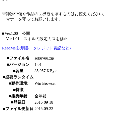
※誹謗中傷や作品の世界観を壊すものはお控えください。
マナーを守ってお願いします。
■Ver.1.00 公開
Ver.1.01 スキルの設定ミスを修正
ReadMe(説明書・クレジット表記など)
■ファイル名
sokuyuu.zip
■バージョン
1.01
■容量
85,057 KByte
■必要ランタイム
■動作環境
Win Browser
■特徴
■推奨年齢
全年齢
■登録日
2016-09-18
■ファイル更新日
2016-09-22