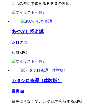
２つの視点で進めるＲＰＧの外伝。
あやかし怪奇譚
シロクロ
和風RPG
カタシロ奇譚（体験版）
長月 由
敵を倒さなくていい 会話で和解するRPG！