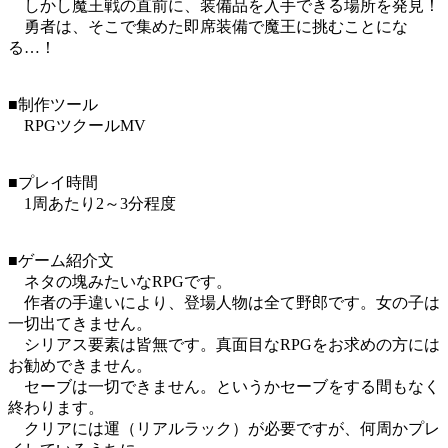
しかし魔王戦の直前に、装備品を入手できる場所を発見！
勇者は、そこで集めた即席装備で魔王に挑むことにな
る…！
■制作ツール
RPGツクールMV
■プレイ時間
1周あたり2～3分程度
■ゲーム紹介文
ネタの塊みたいなRPGです。
作者の手違いにより、登場人物は全て野郎です。女の子は
一切出てきません。
シリアス要素は皆無です。真面目なRPGをお求めの方には
お勧めできません。
セーブは一切できません。というかセーブをする間もなく
終わります。
クリアには運（リアルラック）が必要ですが、何周かプレ