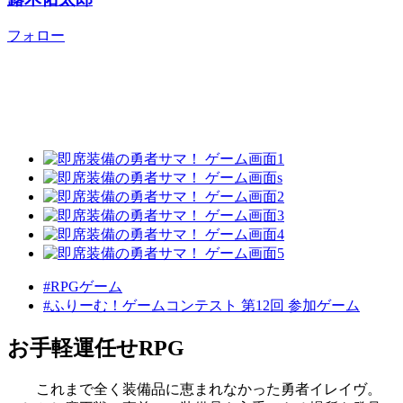
フォロー
#RPGゲーム
#ふりーむ！ゲームコンテスト 第12回 参加ゲーム
お手軽運任せRPG
これまで全く装備品に恵まれなかった勇者イレイヴ。