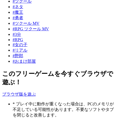
#ツクール
#ネタ
#魔王
#勇者
#ツクール MV
#RPG ツクール MV
#3分
#RPG
#女の子
#リアル
#野郎
#おまけ部屋
このフリーゲームを今すぐブラウザで
遊ぶ！
ブラウザ版を遊ぶ
* プレイ中に動作が重くなった場合は、PCのメモリが
不足している可能性があります。不要なソフトやタブ
を閉じると改善します。