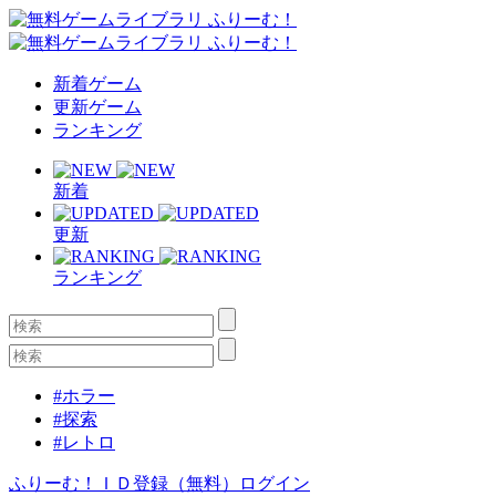
新着ゲーム
更新ゲーム
ランキング
新着
更新
ランキング
#ホラー
#探索
#レトロ
ふりーむ！ＩＤ登録（無料）
ログイン