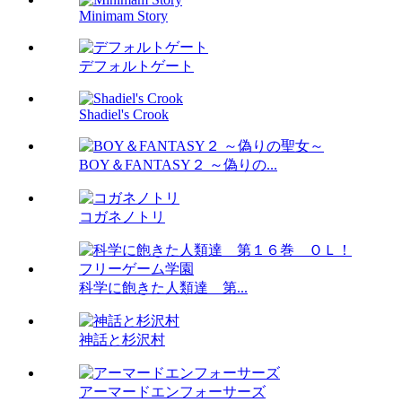
Minimam Story
デフォルトゲート
Shadiel's Crook
BOY＆FANTASY２ ～偽りの...
コガネノトリ
科学に飽きた人類達 第...
神話と杉沢村
アーマードエンフォーサーズ