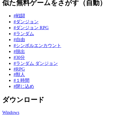
似た無料ゲームをさがす（自動）
#戦闘
#ダンジョン
#ダンジョン RPG
#ランダム
#自由
#シンボルエンカウント
#脱出
#30分
#ランダム ダンジョン
#RPG
#獣人
#１時間
#閉じ込め
ダウンロード
Windows