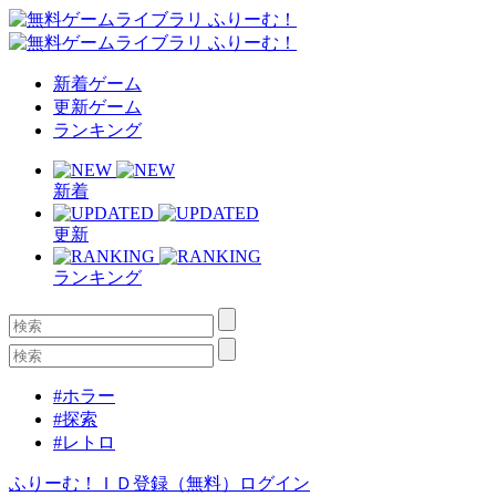
新着ゲーム
更新ゲーム
ランキング
新着
更新
ランキング
#ホラー
#探索
#レトロ
ふりーむ！ＩＤ登録（無料）
ログイン