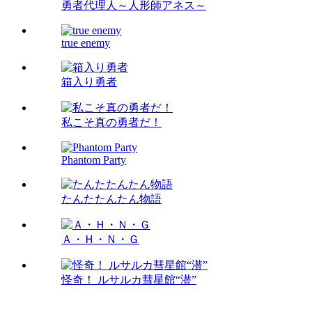
勇者代理人～人形師アネス～
true enemy
箱入り勇者
私こそ真の勇者だ！
Phantom Party
たんたたんたん物語
Ａ・Ｈ・Ｎ・Ｇ
怪奇！ ルサルカ彗星館“潜”