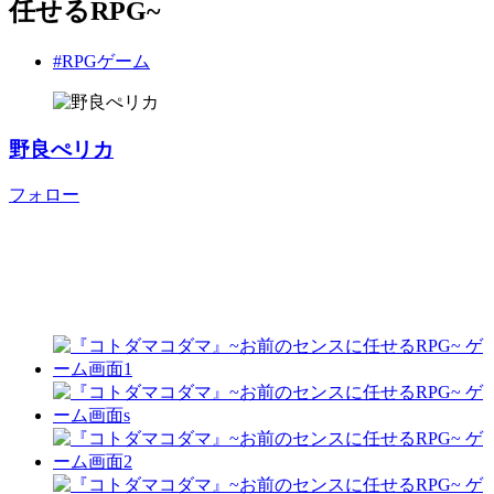
任せるRPG~
#RPGゲーム
野良ぺリカ
フォロー