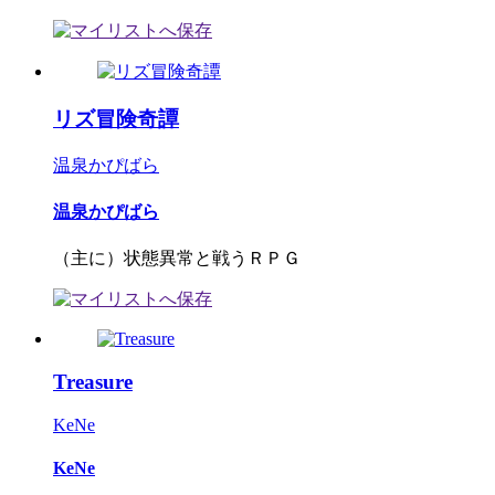
リズ冒険奇譚
温泉かぴばら
温泉かぴばら
（主に）状態異常と戦うＲＰＧ
Treasure
KeNe
KeNe