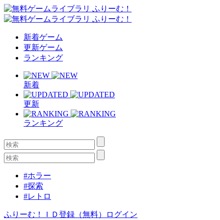
新着ゲーム
更新ゲーム
ランキング
新着
更新
ランキング
#ホラー
#探索
#レトロ
ふりーむ！ＩＤ登録（無料）
ログイン