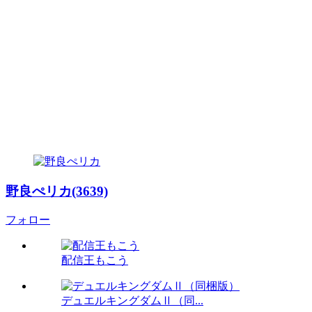
野良ぺリカ(3639)
フォロー
配信王もこう
デュエルキングダムⅡ（同...