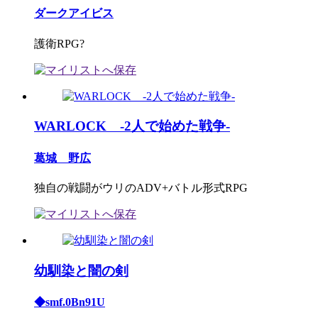
ダークアイビス
護衛RPG?
WARLOCK ‐2人で始めた戦争‐
葛城 野広
独自の戦闘がウリのADV+バトル形式RPG
幼馴染と闇の剣
◆smf.0Bn91U