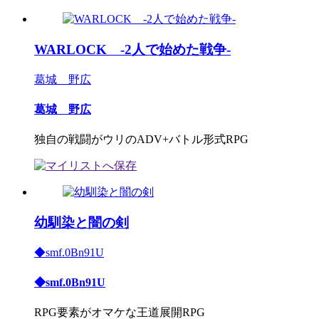
WARLOCK ‐2人で始めた戦争‐
葛城 野広
葛城 野広
独自の戦闘がウリのADV+バトル形式RPG
幼馴染と闇の剣
◆smf.0Bn91U
◆smf.0Bn91U
RPG要素がオマケな王道展開RPG