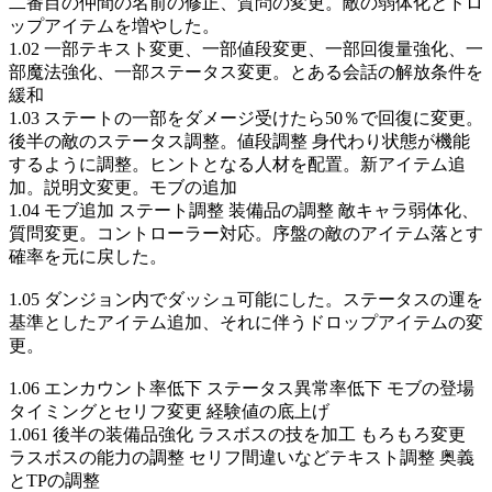
二番目の仲間の名前の修正、質問の変更。敵の弱体化とドロ
ップアイテムを増やした。
1.02 一部テキスト変更、一部値段変更、一部回復量強化、一
部魔法強化、一部ステータス変更。とある会話の解放条件を
緩和
1.03 ステートの一部をダメージ受けたら50％で回復に変更。
後半の敵のステータス調整。値段調整 身代わり状態が機能
するように調整。ヒントとなる人材を配置。新アイテム追
加。説明文変更。モブの追加
1.04 モブ追加 ステート調整 装備品の調整 敵キャラ弱体化、
質問変更。コントローラー対応。序盤の敵のアイテム落とす
確率を元に戻した。
1.05 ダンジョン内でダッシュ可能にした。ステータスの運を
基準としたアイテム追加、それに伴うドロップアイテムの変
更。
1.06 エンカウント率低下 ステータス異常率低下 モブの登場
タイミングとセリフ変更 経験値の底上げ
1.061 後半の装備品強化 ラスボスの技を加工 もろもろ変更
ラスボスの能力の調整 セリフ間違いなどテキスト調整 奥義
とTPの調整