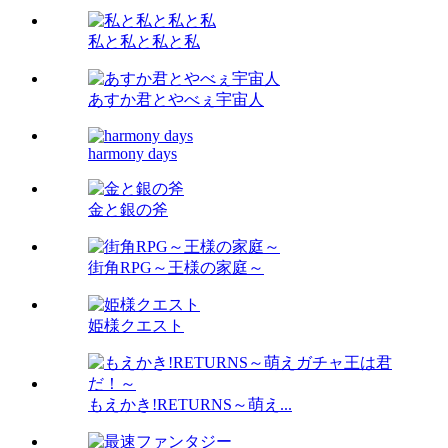
私と私と私と私
あすか君とやべぇ宇宙人
harmony days
金と銀の斧
街角RPG～王様の家庭～
姫様クエスト
もえかき!RETURNS～萌え...