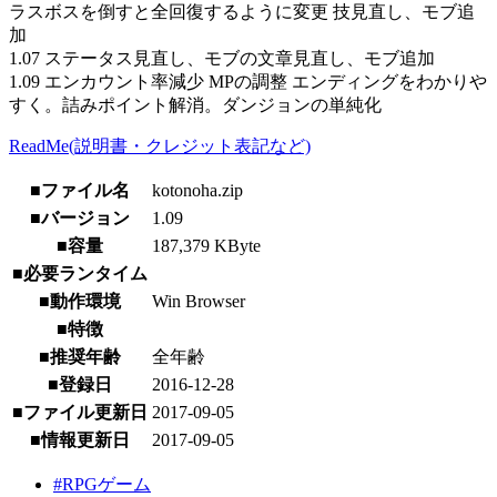
ラスボスを倒すと全回復するように変更 技見直し、モブ追
加
1.07 ステータス見直し、モブの文章見直し、モブ追加
1.09 エンカウント率減少 MPの調整 エンディングをわかりや
すく。詰みポイント解消。ダンジョンの単純化
ReadMe(説明書・クレジット表記など)
■ファイル名
kotonoha.zip
■バージョン
1.09
■容量
187,379 KByte
■必要ランタイム
■動作環境
Win Browser
■特徴
■推奨年齢
全年齢
■登録日
2016-12-28
■ファイル更新日
2017-09-05
■情報更新日
2017-09-05
#RPGゲーム