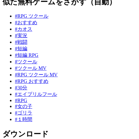
似た無料ゲームをさがす（自動）
#RPG ツクール
#おすすめ
#カオス
#実況
#戦闘
#短編
#短編 RPG
#ツクール
#ツクール MV
#RPG ツクール MV
#RPG おすすめ
#30分
#エイプリルフール
#RPG
#女の子
#ゴリラ
#１時間
ダウンロード