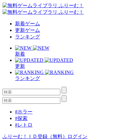
新着ゲーム
更新ゲーム
ランキング
新着
更新
ランキング
#ホラー
#探索
#レトロ
ふりーむ！ＩＤ登録（無料）
ログイン