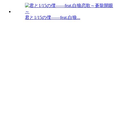
君と1/15の僕――feat.白狼...