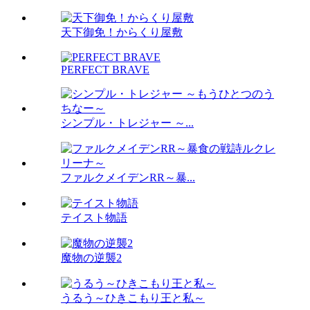
天下御免！からくり屋敷
PERFECT BRAVE
シンプル・トレジャー ～...
ファルクメイデンRR～暴...
テイスト物語
魔物の逆襲2
うるう～ひきこもり王と私～