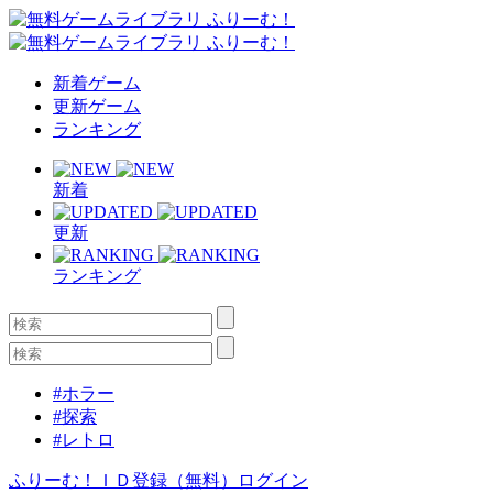
新着ゲーム
更新ゲーム
ランキング
新着
更新
ランキング
#ホラー
#探索
#レトロ
ふりーむ！ＩＤ登録（無料）
ログイン