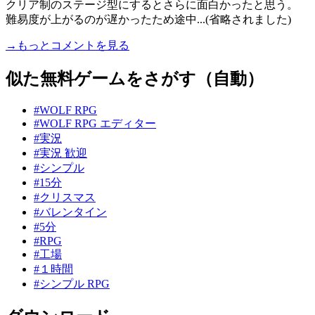
クリア制のステージ型にするとさらに面白かったと思う。
難易度が上がるのが遅かったため途中...(省略されました)
→もっとコメントを見る
似た無料ゲームをさがす（自動）
#WOLF RPG
#WOLF RPG エディター
#実況
#実況 歓迎
#シンプル
#15分
#クリスマス
#バレンタイン
#5分
#RPG
#工場
#１時間
#シンプル RPG