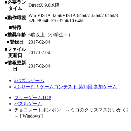
■必要ラン
DirectX 9.0以降
タイム
Win VISTA 32bit/VISTA 64bit/7 32bit/7 64bit/8
■動作環境
32bit/8 64bit/10 32bit/10 64bit
■特徴
■推奨年齢
6歳以上（小学生～）
■登録日
2017-02-04
■ファイル
2017-02-04
更新日
■情報更新
2017-02-04
日
#パズルゲーム
#ふりーむ！ゲームコンテスト 第13回 参加ゲーム
フリーゲームTOP
パズルゲーム
チョコレートボンボン ～ミコのクリスマスけいかく2
～ [ Windows ]