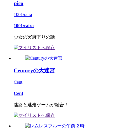
pico
1001/raira
1001/raira
少女の冥府下りの話
Centuryの大迷宮
Cent
Cent
迷路と逃走ゲームが融合！