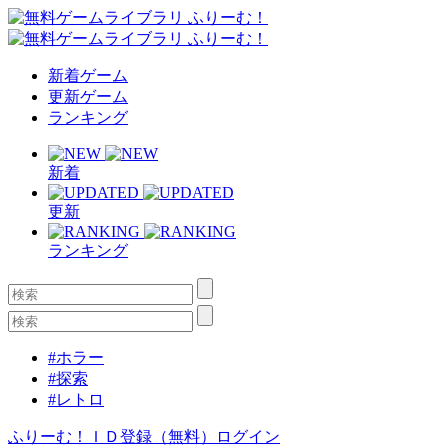
新着ゲーム
更新ゲーム
ランキング
新着
更新
ランキング
#ホラー
#探索
#レトロ
ふりーむ！ＩＤ登録（無料）
ログイン