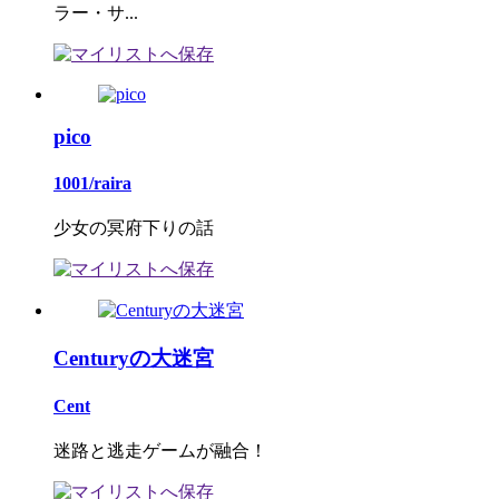
ラー・サ...
pico
1001/raira
少女の冥府下りの話
Centuryの大迷宮
Cent
迷路と逃走ゲームが融合！