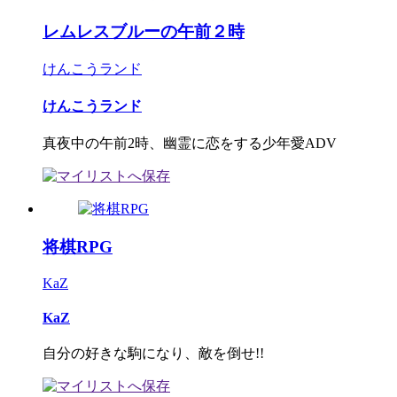
レムレスブルーの午前２時
けんこうランド
けんこうランド
真夜中の午前2時、幽霊に恋をする少年愛ADV
将棋RPG
KaZ
KaZ
自分の好きな駒になり、敵を倒せ!!