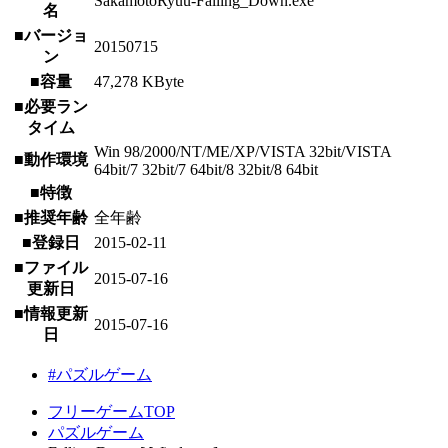
SakamotoRyuu-Falling_Down.exe
名
■バージョ
20150715
ン
■容量
47,278 KByte
■必要ラン
タイム
Win 98/2000/NT/ME/XP/VISTA 32bit/VISTA
■動作環境
64bit/7 32bit/7 64bit/8 32bit/8 64bit
■特徴
■推奨年齢
全年齢
■登録日
2015-02-11
■ファイル
2015-07-16
更新日
■情報更新
2015-07-16
日
#パズルゲーム
フリーゲームTOP
パズルゲーム