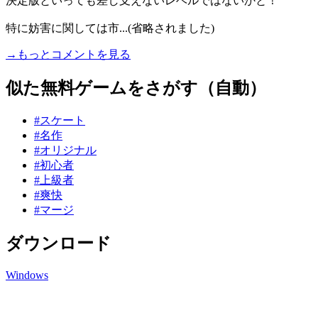
決定版といっても差し支えないレベルではないかと！
特に妨害に関しては市...(省略されました)
→もっとコメントを見る
似た無料ゲームをさがす（自動）
#スケート
#名作
#オリジナル
#初心者
#上級者
#爽快
#マージ
ダウンロード
Windows