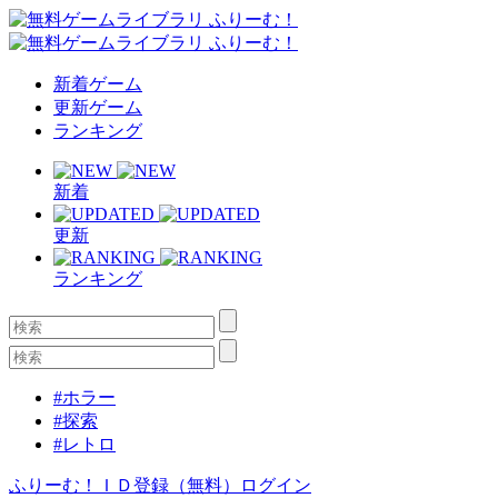
新着ゲーム
更新ゲーム
ランキング
新着
更新
ランキング
#ホラー
#探索
#レトロ
ふりーむ！ＩＤ登録（無料）
ログイン