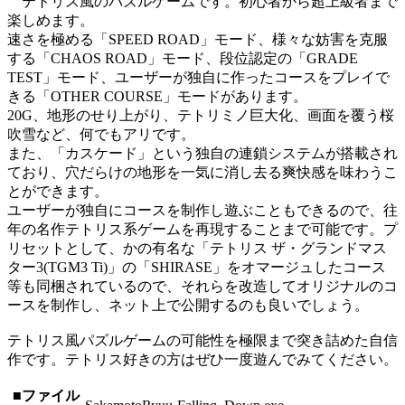
テトリス風のパズルゲームです。初心者から超上級者まで
楽しめます。
速さを極める「SPEED ROAD」モード、様々な妨害を克服
する「CHAOS ROAD」モード、段位認定の「GRADE
TEST」モード、ユーザーが独自に作ったコースをプレイで
きる「OTHER COURSE」モードがあります。
20G、地形のせり上がり、テトリミノ巨大化、画面を覆う桜
吹雪など、何でもアリです。
また、「カスケード」という独自の連鎖システムが搭載され
ており、穴だらけの地形を一気に消し去る爽快感を味わうこ
とができます。
ユーザーが独自にコースを制作し遊ぶこともできるので、往
年の名作テトリス系ゲームを再現することまで可能です。プ
リセットとして、かの有名な「テトリス ザ・グランドマス
ター3(TGM3 Ti)」の「SHIRASE」をオマージュしたコース
等も同梱されているので、それらを改造してオリジナルのコ
ースを制作し、ネット上で公開するのも良いでしょう。
テトリス風パズルゲームの可能性を極限まで突き詰めた自信
作です。テトリス好きの方はぜひ一度遊んでみてください。
■ファイル