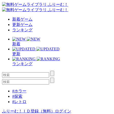
新着ゲーム
更新ゲーム
ランキング
新着
更新
ランキング
#ホラー
#探索
#レトロ
ふりーむ！ＩＤ登録（無料）
ログイン