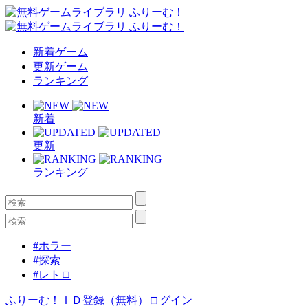
新着ゲーム
更新ゲーム
ランキング
新着
更新
ランキング
#ホラー
#探索
#レトロ
ふりーむ！ＩＤ登録（無料）
ログイン