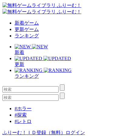
新着ゲーム
更新ゲーム
ランキング
新着
更新
ランキング
#ホラー
#探索
#レトロ
ふりーむ！ＩＤ登録（無料）
ログイン