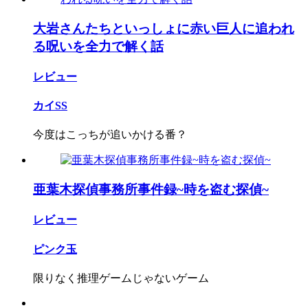
大岩さんたちといっしょに赤い巨人に追われ
る呪いを全力で解く話
レビュー
カイSS
今度はこっちが追いかける番？
亜葉木探偵事務所事件録~時を盗む探偵~
レビュー
ピンク玉
限りなく推理ゲームじゃないゲーム