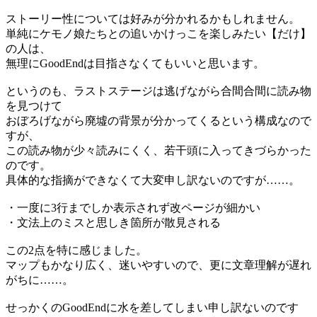
ストーリー性については好みが分かれるかもしれません。
単純にケモノ娘たちとの追いかけっこを楽しみたい【だけ】
の人は、
無理にGoodEndは目指さなくてもいいと思います。
というのも、ラストステージは逃げながら合間合間に読み物
を見つけて
おぼろげながら廃墟の背景が分かってくるという構成なので
すが、
この読み物が少々読みにくく、若干頭に入ってきづらかった
のです。
具体的な指摘ができなくて大変申し訳ないのですが……。
・一度に3行までしか表示されず改ページが細かい
・文法上のミスと思しき箇所が散見される
この2点を特に感じました。
マップもかなり広く、迷いやすいので、更に文章理解が遅れ
がちに……。
せっかくのGoodEndに水を差してしまい申し訳ないのです