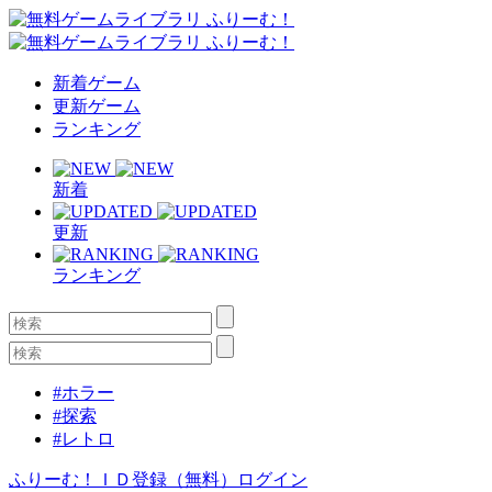
新着ゲーム
更新ゲーム
ランキング
新着
更新
ランキング
#ホラー
#探索
#レトロ
ふりーむ！ＩＤ登録（無料）
ログイン