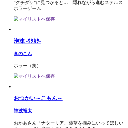
"クチダケ"に見つかると… 隠れながら進むステルス
ホラーゲーム
泡沫 -ｳﾀｶﾀ-
きのこん
ホラー（笑）
おつかい～こもん～
神波裕太
おかあさん「ナターリア、薬草を摘みにいってほしい