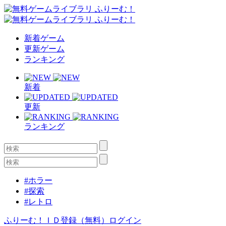
新着ゲーム
更新ゲーム
ランキング
新着
更新
ランキング
#ホラー
#探索
#レトロ
ふりーむ！ＩＤ登録（無料）
ログイン