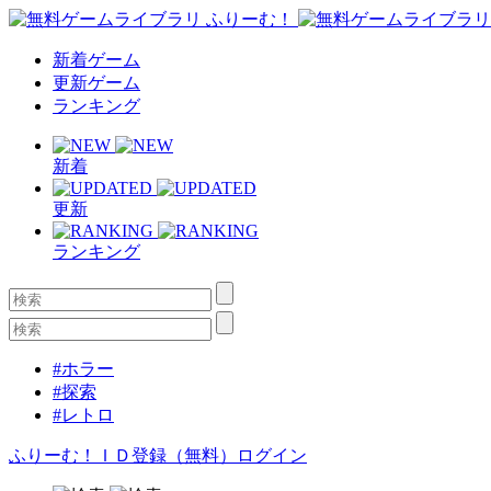
新着ゲーム
更新ゲーム
ランキング
新着
更新
ランキング
#ホラー
#探索
#レトロ
ふりーむ！ＩＤ登録（無料）
ログイン