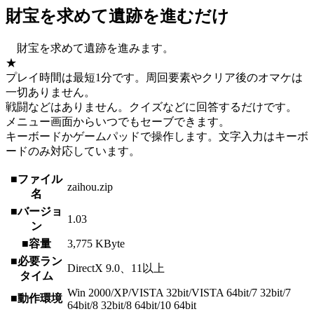
財宝を求めて遺跡を進むだけ
財宝を求めて遺跡を進みます。
★
プレイ時間は最短1分です。周回要素やクリア後のオマケは
一切ありません。
戦闘などはありません。クイズなどに回答するだけです。
メニュー画面からいつでもセーブできます。
キーボードかゲームパッドで操作します。文字入力はキーボ
ードのみ対応しています。
■ファイル
zaihou.zip
名
■バージョ
1.03
ン
■容量
3,775 KByte
■必要ラン
DirectX 9.0、11以上
タイム
Win 2000/XP/VISTA 32bit/VISTA 64bit/7 32bit/7
■動作環境
64bit/8 32bit/8 64bit/10 64bit