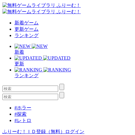
新着ゲーム
更新ゲーム
ランキング
新着
更新
ランキング
#ホラー
#探索
#レトロ
ふりーむ！ＩＤ登録（無料）
ログイン