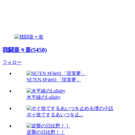
我闘亜々亜(5450)
フォロー
SE7EN #File01「現実夢」
水平線のLullaby
ポイ捨てするあいつを止...
逆襲の日比野！！