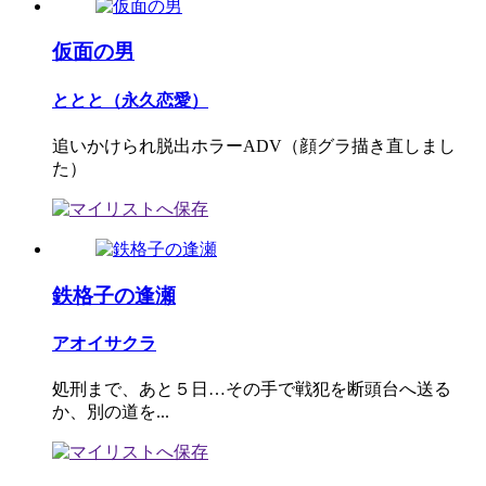
仮面の男
ととと（永久恋愛）
追いかけられ脱出ホラーADV（顔グラ描き直しまし
た）
鉄格子の逢瀬
アオイサクラ
処刑まで、あと５日…その手で戦犯を断頭台へ送る
か、別の道を...