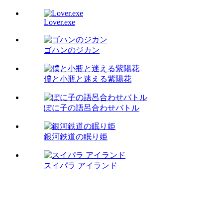
Lover.exe
ゴハンのジカン
僕と小瓶と迷える紫陽花
ぽに子の語呂合わせバトル
銀河鉄道の眠り姫
スイパラ アイランド