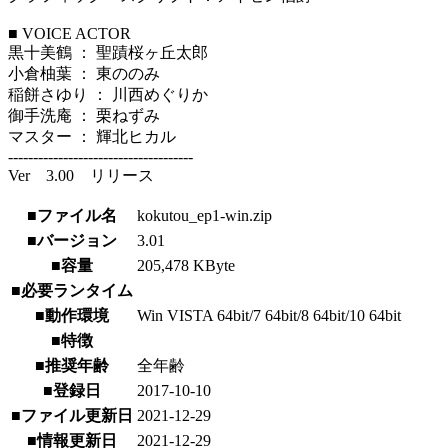
■ VOICE ACTOR
黒十美鶴 ： 聖蹟桜ヶ丘太郎
小倉柚葉 ： 東ののみ
稲餅さゆり ： 川西めぐりか
御手洗庵 ： 栗ねずみ
マスター ： 輝北ヒカル
-------------------------------------
Ver 3.00 リリース
■ファイル名
kokutou_ep1-win.zip
■バージョン
3.01
■容量
205,478 KByte
■必要ランタイム
■動作環境
Win VISTA 64bit/7 64bit/8 64bit/10 64bit
■特徴
■推奨年齢
全年齢
■登録日
2017-10-10
■ファイル更新日
2021-12-29
■情報更新日
2021-12-29