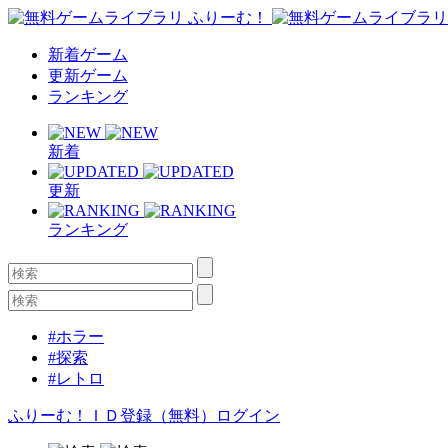
新着ゲーム
更新ゲーム
ランキング
新着
更新
ランキング
#ホラー
#探索
#レトロ
ふりーむ！ＩＤ登録（無料）
ログイン