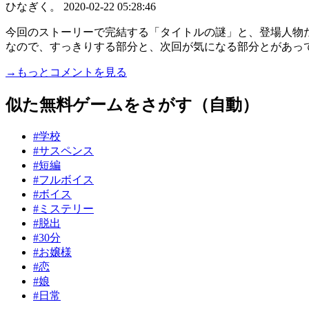
ひなぎく。
2020-02-22 05:28:46
今回のストーリーで完結する「タイトルの謎」と、登場人物
なので、すっきりする部分と、次回が気になる部分とがあってと
→もっとコメントを見る
似た無料ゲームをさがす（自動）
#学校
#サスペンス
#短編
#フルボイス
#ボイス
#ミステリー
#脱出
#30分
#お嬢様
#恋
#娘
#日常