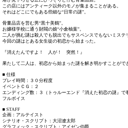
この店にはアンティーク以外のモノが集まることがある。
それはどこにでもある些細な“日常の謎”。
骨董品店を営む男“黒十美鶴”。
お嬢様学校に通う財閥の娘“小倉柚葉”。
二人が挑む謎は殺人でも脱出でもサスペンスでもないミステ
今回の謎はとある女生徒の初恋から始まった。
『消えたんですよ！ 人が！ 突然！』
果たして二人は、初恋から始まった謎を解き明かすことがで
■ 仕様
プレイ時間：３０分程度
イベントＣＧ：２
エンディング数：３（トゥルーエンド『消えた初恋の謎』で
フルボイス
■ STAFF
企画：アルテイスト
シナリオ・スクリプト：大沼遼太郎
グラフィック・スクリプト：アイゼン伯爵