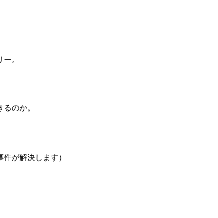
リー。
きるのか。
事件が解決します）