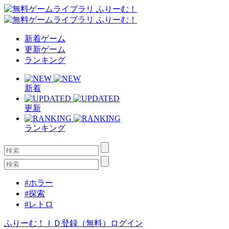
新着ゲーム
更新ゲーム
ランキング
新着
更新
ランキング
#ホラー
#探索
#レトロ
ふりーむ！ＩＤ登録（無料）
ログイン