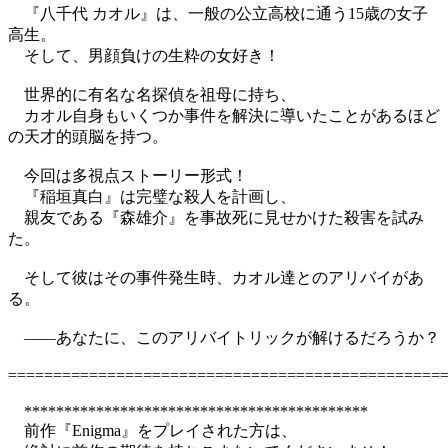
『八千代 カオル』は、一般の公立高校に通う15歳の女子
高生。
そして、男顔負けの生粋の女好き！
世界的に有名な名探偵を祖母に持ち、
カオル自身もいくつか事件を解決に導いたことがあるほど
の天才的頭脳を持つ。
今回は多視点ストーリー形式！
『稲垣真白』は完璧な殺人を計画し、
親友である『森雄介』を事故死に見せかけた殺害を試み
た。
そして彼はその事件発生時、カオル達とのアリバイがあ
る。
――あなたに、このアリバイトリックが解けるだろうか？
================================================
*******************************************
前作『Enigma』をプレイされた方は、