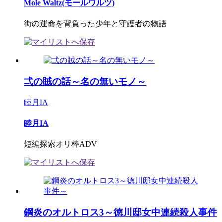
Mole Waltz(モールワルツ)
街の運命を背負った少年と守護者の物語
弌の賊の話～名の無いモノ～
睦月IA
睦月IA
短編探索オリ棒ADV
鋼炎のオルトロス3～徳川邸女中連続殺人事件