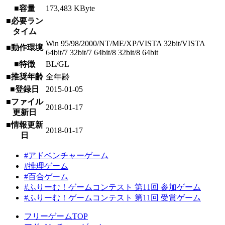
■容量
173,483 KByte
■必要ラン
タイム
Win 95/98/2000/NT/ME/XP/VISTA 32bit/VISTA
■動作環境
64bit/7 32bit/7 64bit/8 32bit/8 64bit
■特徴
BL/GL
■推奨年齢
全年齢
■登録日
2015-01-05
■ファイル
2018-01-17
更新日
■情報更新
2018-01-17
日
#アドベンチャーゲーム
#推理ゲーム
#百合ゲーム
#ふりーむ！ゲームコンテスト 第11回 参加ゲーム
#ふりーむ！ゲームコンテスト 第11回 受賞ゲーム
フリーゲームTOP