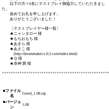
以下の方々6名にテストプレイ御協力していただきまし
た。
改めてお礼を申し上げます。
ありがとうございました！
〔テストプレイヤー様一覧〕
★ニャンタロー 様
★もちおもち 様
★あきら 様
★あさこ 様
(http://dreammaker.x.fc2.com/index.html)
★Ｑ 様
★赤神 茜 様
++++++++++++++++++++++++++++++++++++++++++++++++
■ファイル
Greed_1.08.zip
名
■バージョ
1.08
ン