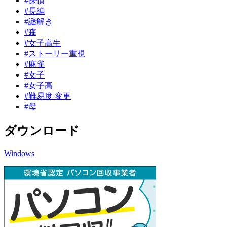
#探偵
#長編
#謎解き
#森
#女子高生
#ストーリー重視
#麻雀
#女子
#女子高
#難易度 変更
#母
ダウンロード
Windows