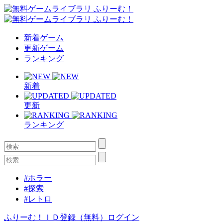
新着ゲーム
更新ゲーム
ランキング
新着
更新
ランキング
#ホラー
#探索
#レトロ
ふりーむ！ＩＤ登録（無料）
ログイン