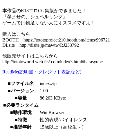
本作品のR18エロCG集版ができました！
『孕ませの、シュペルリング』
ゲームでは物足りない人にオススメですよ！
購入はこちら
BOOTH https://tototoproject210.booth.pm/items/996721
DLsite http://dlsite.jp/mawtw/RJ233792
他販売サイトはこちらから
http://tototoworld.web.fc2.com/index3.html#harasyupe
ReadMe(説明書・クレジット表記など)
■ファイル名
index.zip
■バージョン
1.00
■容量
86,203 KByte
■必要ランタイム
■動作環境
Win Browser
■特徴
性的表現/バイオレンス
■推奨年齢
15歳以上（高校生～）