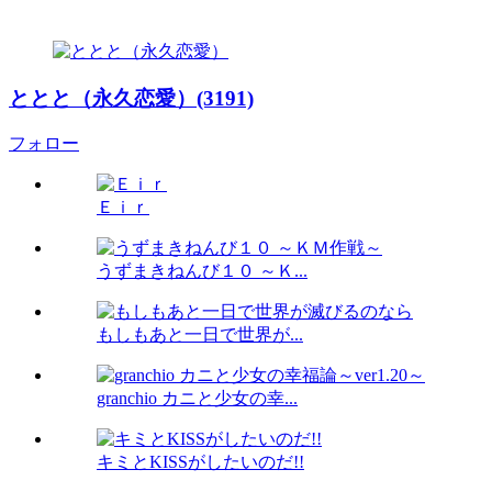
ととと（永久恋愛）(3191)
フォロー
Ｅｉｒ
うずまきねんび１０ ～Ｋ...
もしもあと一日で世界が...
granchio カニと少女の幸...
キミとKISSがしたいのだ!!