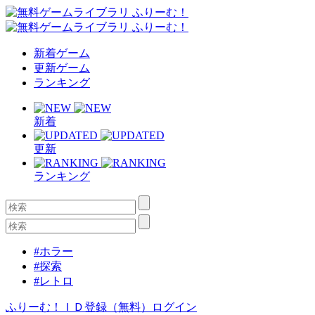
新着ゲーム
更新ゲーム
ランキング
新着
更新
ランキング
#ホラー
#探索
#レトロ
ふりーむ！ＩＤ登録（無料）
ログイン