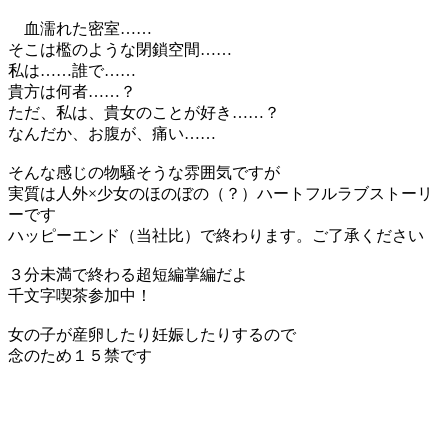
血濡れた密室……
そこは檻のような閉鎖空間……
私は……誰で……
貴方は何者……？
ただ、私は、貴女のことが好き……？
なんだか、お腹が、痛い……
そんな感じの物騒そうな雰囲気ですが
実質は人外×少女のほのぼの（？）ハートフルラブストーリ
ーです
ハッピーエンド（当社比）で終わります。ご了承ください
３分未満で終わる超短編掌編だよ
千文字喫茶参加中！
女の子が産卵したり妊娠したりするので
念のため１５禁です