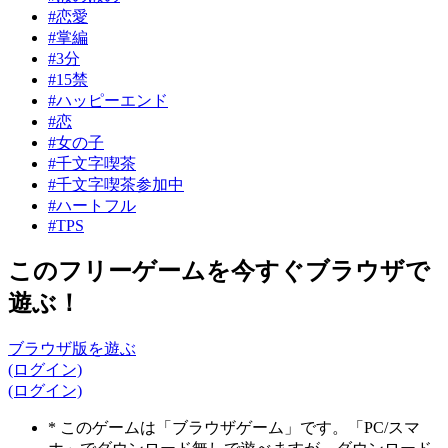
#恋愛
#掌編
#3分
#15禁
#ハッピーエンド
#恋
#女の子
#千文字喫茶
#千文字喫茶参加中
#ハートフル
#TPS
このフリーゲームを今すぐブラウザで
遊ぶ！
ブラウザ版を遊ぶ
(ログイン)
(ログイン)
* このゲームは「ブラウザゲーム」です。「PC/スマ