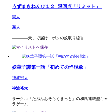
うずまきねんび１２ -限回点「リミット」-
憲人
憲人
――――天まで届け、ボクの蚊取り線香
妖華子譚第一話「初めての怪現象」
神波裕太
神波裕太
サークル「たぶんおそらくきっと」の和風連載型キャ
ラゲーム