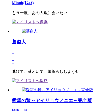
Minuit(ﾐﾆｭｲ)
もう一度、あの人魚に会いたい
墓盗人
□
□
逃げて、謎といて、墓荒らししようぜ
愛霊の贄～アイリョウノニエ～完全版
鷹羽 旦