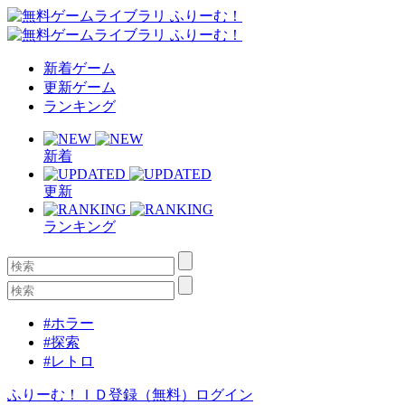
新着ゲーム
更新ゲーム
ランキング
新着
更新
ランキング
#ホラー
#探索
#レトロ
ふりーむ！ＩＤ登録（無料）
ログイン