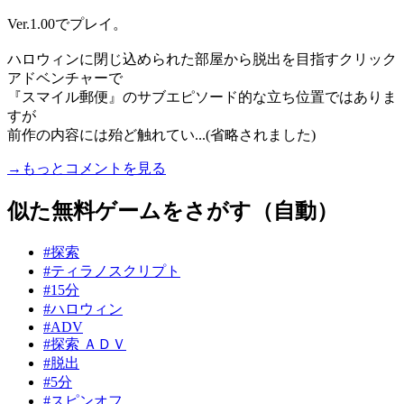
Ver.1.00でプレイ。
ハロウィンに閉じ込められた部屋から脱出を目指すクリック
アドベンチャーで
『スマイル郵便』のサブエピソード的な立ち位置ではありま
すが
前作の内容には殆ど触れてい...(省略されました)
→もっとコメントを見る
似た無料ゲームをさがす（自動）
#探索
#ティラノスクリプト
#15分
#ハロウィン
#ADV
#探索 ＡＤＶ
#脱出
#5分
#スピンオフ