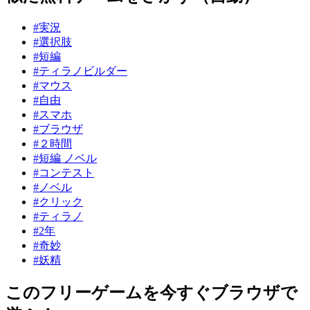
#実況
#選択肢
#短編
#ティラノビルダー
#マウス
#自由
#スマホ
#ブラウザ
#２時間
#短編 ノベル
#コンテスト
#ノベル
#クリック
#ティラノ
#2年
#奇妙
#妖精
このフリーゲームを今すぐブラウザで