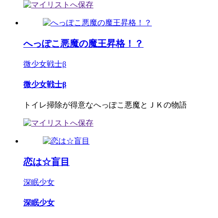
へっぽこ悪魔の魔王昇格！？
微少女戦士β
微少女戦士β
トイレ掃除が得意なへっぽこ悪魔とＪＫの物語
恋は☆盲目
深眠少女
深眠少女