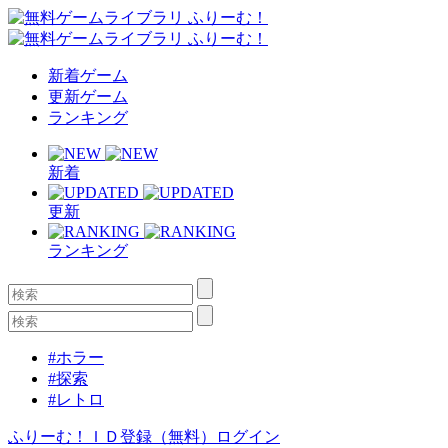
新着ゲーム
更新ゲーム
ランキング
新着
更新
ランキング
#ホラー
#探索
#レトロ
ふりーむ！ＩＤ登録（無料）
ログイン