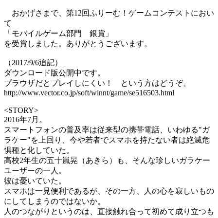
おかげさまで、第12回ふりーむ！ゲームコンテストにおい
て
「モバイルゲーム部門 銀賞」
を受賞しました。ありがとうございます。
（2017/9/6追記）
ダウンロード版公開中です。
ブラウザだとプレイしにくい！ という方はどうぞ。
http://www.vector.co.jp/soft/winnt/game/se516503.html
<STORY>
2016年7月。
スマートフォンの普及率は従来型の携帯電話、いわゆる"ガ
ラケー"を上回り、今や若者でスマホを持たない者は絶滅危
惧種と化していた。
高校2年生の五十嵐晃（あきら）も、そんな珍しいガラケー
ユーザーの一人。
彼は憂いていた。
スマホは一見便利であるが、その一方、人の心を寂しいもの
にしてしまうのではないか。
人のつながりというのは、直接触れ合って初めて成り立つも