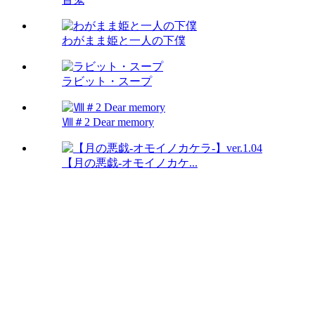
わがまま姫と一人の下僕
ラビット・スープ
Ⅷ＃2 Dear memory
【月の悪戯-オモイノカケ...