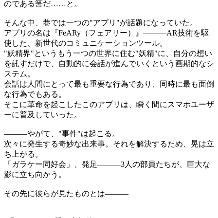
のである筈だ……と。
そんな中、巷では一つの"アプリ"が話題になっていた。
アプリの名は『FeARy（フェアリー）』―――AR技術を駆
使した、新世代のコミュニケーションツール。
"妖精界"というもう一つの世界に住む"妖精"に、自分の想い
を託すだけで、自動的に会話が進んでいくという画期的なシ
ステム。
会話は人間にとって最も重要な行為であり、同時に最も面倒
な行為でもある。
そこに革命を起こしたこのアプリは、瞬く間にスマホユーザ
ーに普及していった。
―――やがて、"事件"は起こる。
次々に発生する奇妙な出来事。それを解決するため、晃は立
ち上がる。
「ガラケー同好会」、発足―――3人の部員たちが、巨大な
影に立ち向かう。
その先に彼らが見たものとは―――