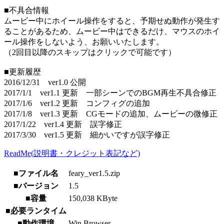
■不具合情報
ムービー中にホイール操作をすると、予期せぬ動作が発生す
ることがあるため、ムービー中はできるだけ、マウスのホイ
ール操作をしないよう、お願いいたします。
（2回目以降のスキップはクリックで可能です）
■更新履歴
2016/12/31 ver1.0 公開
2017/1/1 ver1.1 更新 一部シーンでのBGM再生不具合修正
2017/1/6 ver1.2 更新 コンフィグの追加
2017/1/8 ver1.3 更新 CGモードの追加、ムービーの微修正
2017/1/22 ver1.4 更新 誤字修正
2017/3/30 ver1.5 更新 細かいですが誤字修正
ReadMe(説明書・クレジット表記など)
■ファイル名
feary_ver1.5.zip
■バージョン
1.5
■容量
150,038 KByte
■必要ランタイム
■動作環境
Win Browser