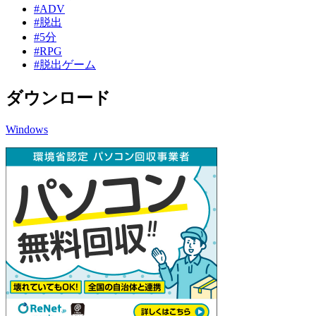
#ADV
#脱出
#5分
#RPG
#脱出ゲーム
ダウンロード
Windows