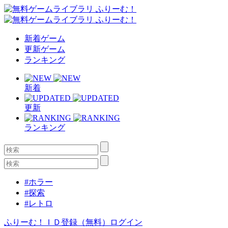
新着ゲーム
更新ゲーム
ランキング
新着
更新
ランキング
#ホラー
#探索
#レトロ
ふりーむ！ＩＤ登録（無料）
ログイン