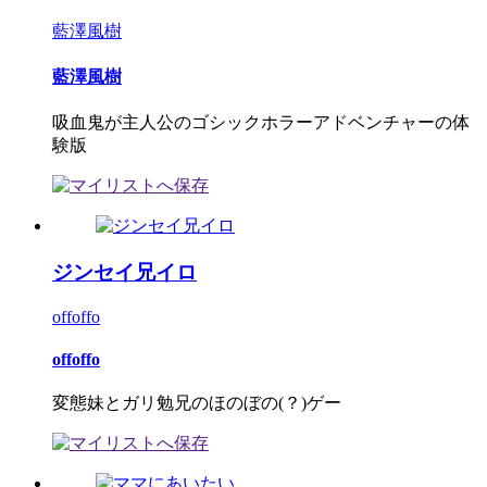
藍澤風樹
藍澤風樹
吸血鬼が主人公のゴシックホラーアドベンチャーの体
験版
ジンセイ兄イロ
offoffo
offoffo
変態妹とガリ勉兄のほのぼの(？)ゲー