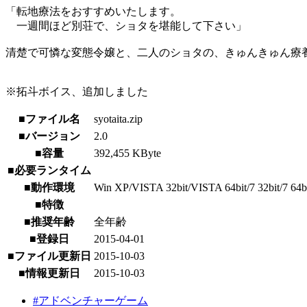
「転地療法をおすすめいたします。
一週間ほど別荘で、ショタを堪能して下さい」
清楚で可憐な変態令嬢と、二人のショタの、きゅんきゅん療
※拓斗ボイス、追加しました
■ファイル名
syotaita.zip
■バージョン
2.0
■容量
392,455 KByte
■必要ランタイム
■動作環境
Win XP/VISTA 32bit/VISTA 64bit/7 32bit/7 64bit
■特徴
■推奨年齢
全年齢
■登録日
2015-04-01
■ファイル更新日
2015-10-03
■情報更新日
2015-10-03
#アドベンチャーゲーム