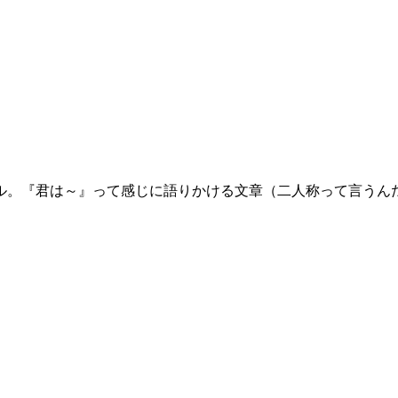
ル。『君は～』って感じに語りかける文章（二人称って言うん