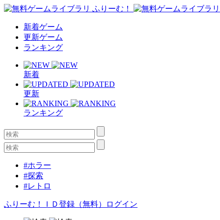
新着ゲーム
更新ゲーム
ランキング
新着
更新
ランキング
#ホラー
#探索
#レトロ
ふりーむ！ＩＤ登録（無料）
ログイン