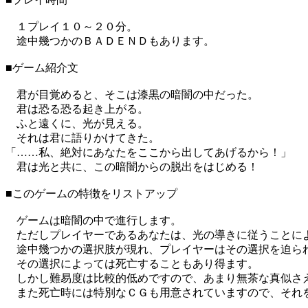
１プレイ１０～２０分。
途中幾つかのＢＡＤＥＮＤもあります。
■ゲーム紹介文
君が目覚めると、そこは漆黒の暗闇の中だった。
君は恐る恐る起き上がる。
ふと遠くに、光が見える。
それは君に語りかけてきた。
「……私、絶対にあなたをここから出してあげるから！」
君は光と共に、この暗闇からの脱出をはじめる！
■このゲームの特徴をリストアップ
ゲームは暗闇の中で進行します。
ただしプレイヤーであるあなたは、光の導きに従うことに
途中幾つかの選択肢が現れ、プレイヤーはその選択を迫ら
その選択によっては死亡することもあり得ます。
しかし難易度は比較的低めですので、あまり無茶な真似さ
また死亡時には特別なＣＧも用意されていますので、それ