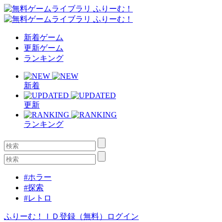
新着ゲーム
更新ゲーム
ランキング
新着
更新
ランキング
#ホラー
#探索
#レトロ
ふりーむ！ＩＤ登録（無料）
ログイン