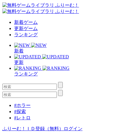
新着ゲーム
更新ゲーム
ランキング
新着
更新
ランキング
#ホラー
#探索
#レトロ
ふりーむ！ＩＤ登録（無料）
ログイン