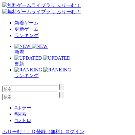
新着ゲーム
更新ゲーム
ランキング
新着
更新
ランキング
#ホラー
#探索
#レトロ
ふりーむ！ＩＤ登録（無料）
ログイン