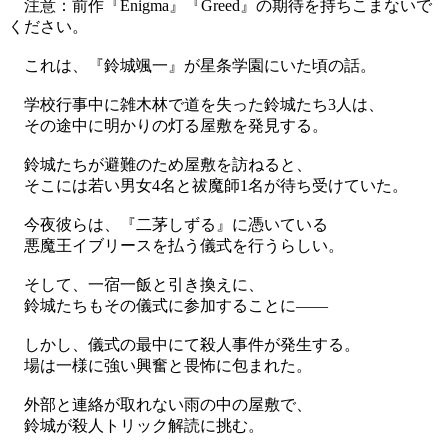
注意：前作『Enigma』『Greed』の期待を持ちこまないで
ください。
これは、『鈴城颯一』が星条学園にいた頃の話。
学校行事中に雑木林で道を失った鈴城たち3人は、
その途中に明かりの灯る屋敷を発見する。
鈴城たちが避難のため屋敷を訪ねると、
そこには若い男女4名と祓魔師1名が待ち受けていた。
今夜彼らは、『二茅しずる』に憑いている
悪魔王イブリースを払う儀式を行うらしい。
そして、一宿一飯と引き換えに、
鈴城たちもその儀式に参加することに――
しかし、儀式の最中にて殺人事件が発生する。
場は一様に強い興奮と畏怖に包まれた。
外部と連絡が取れない雨の中の屋敷で、
鈴城が殺人トリック解読に挑む。