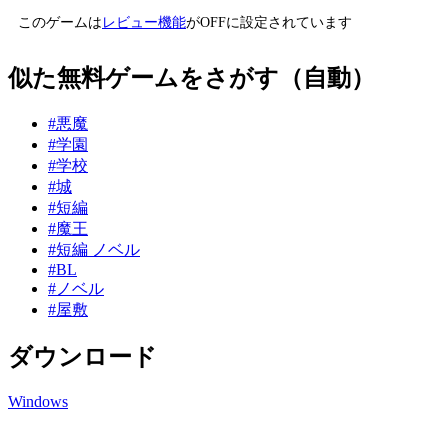
このゲームは
レビュー機能
がOFFに設定されています
似た無料ゲームをさがす（自動）
#悪魔
#学園
#学校
#城
#短編
#魔王
#短編 ノベル
#BL
#ノベル
#屋敷
ダウンロード
Windows