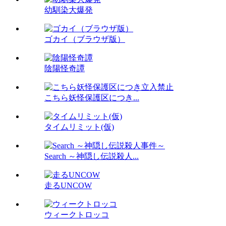
幼馴染大爆発
ゴカイ（ブラウザ版）
陰陽怪奇譚
こちら妖怪保護区につき...
タイムリミット(仮)
Search ～神隠し伝説殺人...
走るUNCOW
ウィークトロッコ