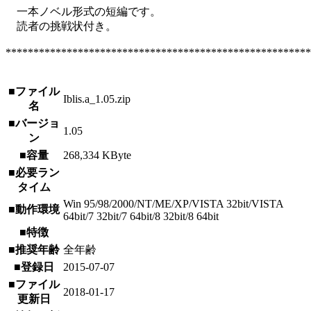
一本ノベル形式の短編です。
読者の挑戦状付き。
*******************************************************
■ファイル
Iblis.a_1.05.zip
名
■バージョ
1.05
ン
■容量
268,334 KByte
■必要ラン
タイム
Win 95/98/2000/NT/ME/XP/VISTA 32bit/VISTA
■動作環境
64bit/7 32bit/7 64bit/8 32bit/8 64bit
■特徴
■推奨年齢
全年齢
■登録日
2015-07-07
■ファイル
2018-01-17
更新日