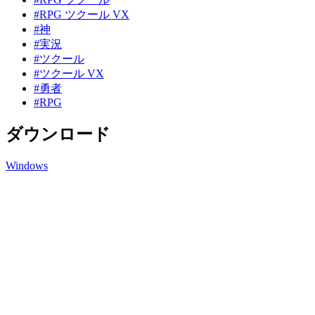
#RPG ツクール VX
#神
#実況
#ツクール
#ツクール VX
#勇者
#RPG
ダウンロード
Windows