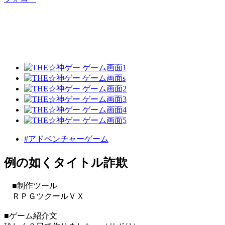
#アドベンチャーゲーム
例の如くタイトル詐欺
■制作ツール
ＲＰＧツクールＶＸ
■ゲーム紹介文