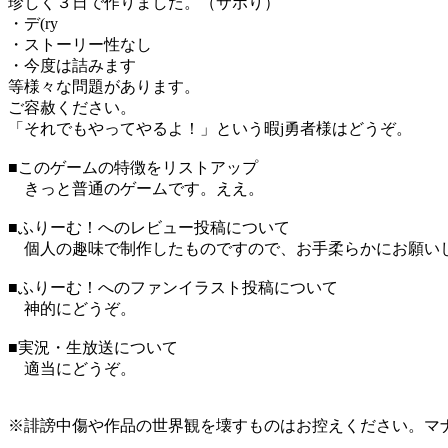
珍しく３日で作りました。（サボり）
・デ(ry
・ストーリー性なし
・今度は詰みます
等様々な問題があります。
ご容赦ください。
「それでもやってやるよ！」という暇j勇者様はどうぞ。
■このゲームの特徴をリストアップ
きっと普通のゲームです。ええ。
■ふりーむ！へのレビュー投稿について
個人の趣味で制作したものですので、お手柔らかにお願い
■ふりーむ！へのファンイラスト投稿について
神的にどうぞ。
■実況・生放送について
適当にどうぞ。
※誹謗中傷や作品の世界観を壊すものはお控えください。マ