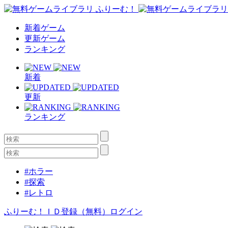
新着ゲーム
更新ゲーム
ランキング
新着
更新
ランキング
#ホラー
#探索
#レトロ
ふりーむ！ＩＤ登録（無料）
ログイン