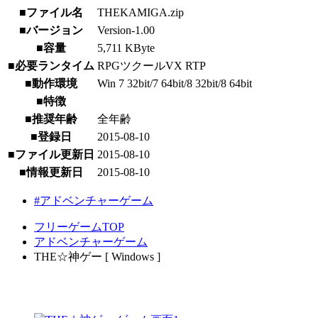
■ファイル名
THEKAMIGA.zip
■バージョン
Version-1.00
■容量
5,711 KByte
■必要ランタイム
RPGツクールVX RTP
■動作環境
Win 7 32bit/7 64bit/8 32bit/8 64bit
■特徴
■推奨年齢
全年齢
■登録日
2015-08-10
■ファイル更新日
2015-08-10
■情報更新日
2015-08-10
#アドベンチャーゲーム
フリーゲームTOP
アドベンチャーゲーム
THE☆神ゲー [ Windows ]