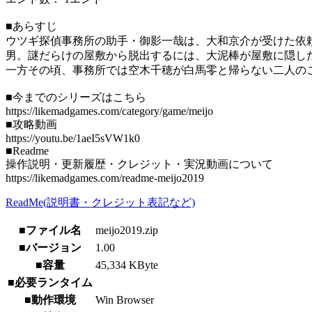
■あらすじ
ウツギ探偵事務所の助手・御影一哉は、大和京介が受けた依
男。謎だらけの屋敷から脱出するには、大泥棒が屋敷に隠し
一方その頃、事務所では空木千穂が白馬零と帰らない二人の
■今までのシリーズはこちら
https://likemadgames.com/category/game/meijo
■攻略動画
https://youtu.be/1aeI5sVW1k0
■Readme
操作説明・更新履歴・クレジット・実況動画について
https://likemadgames.com/readme-meijo2019
ReadMe(説明書・クレジット表記など)
■ファイル名
meijo2019.zip
■バージョン
1.00
■容量
45,334 KByte
■必要ランタイム
■動作環境
Win Browser