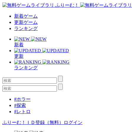
新着ゲーム
更新ゲーム
ランキング
新着
更新
ランキング
#ホラー
#探索
#レトロ
ふりーむ！ＩＤ登録（無料）
ログイン