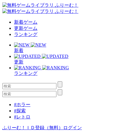
新着ゲーム
更新ゲーム
ランキング
新着
更新
ランキング
#ホラー
#探索
#レトロ
ふりーむ！ＩＤ登録（無料）
ログイン