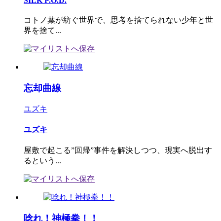
SILK P.O.D.
コトノ葉が紡ぐ世界で、思考を捨てられない少年と世
界を捨て...
忘却曲線
ユズキ
ユズキ
屋敷で起こる”回帰”事件を解決しつつ、現実へ脱出す
るという...
唸れ！神極拳！！