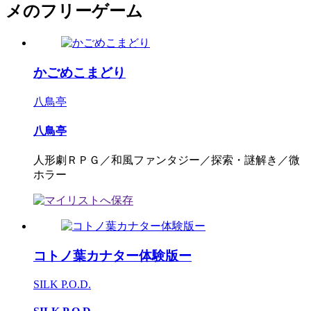
メのフリーゲーム
かごめこまどり
八鳥亭
八鳥亭
人形劇ＲＰＧ／和風ファンタジー／探索・謎解き／微
ホラー
コトノ葉カナター体験版ー
SILK P.O.D.