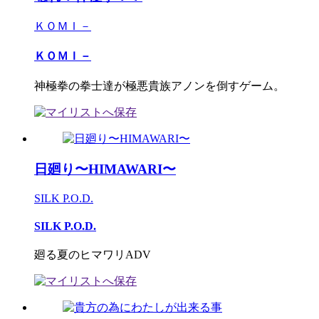
ＫＯＭＩ－
ＫＯＭＩ－
神極拳の拳士達が極悪貴族アノンを倒すゲーム。
日廻り〜HIMAWARI〜
SILK P.O.D.
SILK P.O.D.
廻る夏のヒマワリADV