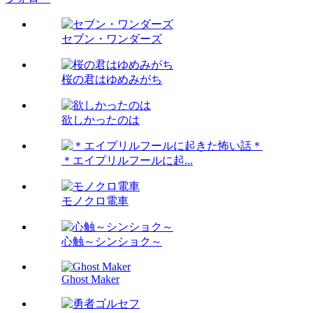
セブン・ワンダーズ
桜の君はゆめみがち
欲しかったのは
＊エイプリルフールに起...
モノクロ電車
心触～シンショク～
Ghost Maker