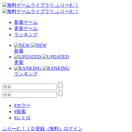
新着ゲーム
更新ゲーム
ランキング
新着
更新
ランキング
#ホラー
#探索
#レトロ
ふりーむ！ＩＤ登録（無料）
ログイン