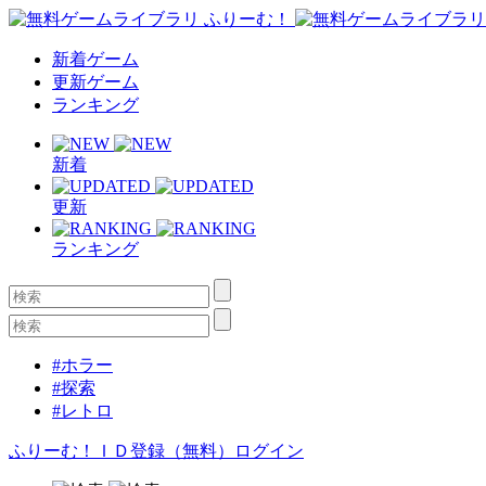
新着ゲーム
更新ゲーム
ランキング
新着
更新
ランキング
#ホラー
#探索
#レトロ
ふりーむ！ＩＤ登録（無料）
ログイン